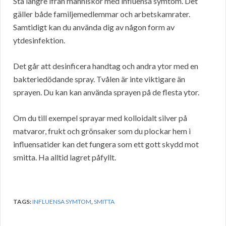
Stå längre ifrån människor med influensa symtom. Det
gäller både familjemedlemmar och arbetskamrater.
Samtidigt kan du använda dig av någon form av
ytdesinfektion.
Det går att desinficera handtag och andra ytor med en
bakteriedödande spray. Tvålen är inte viktigare än
sprayen. Du kan kan använda sprayen på de flesta ytor.
Om du till exempel sprayar med kolloidalt silver på
matvaror, frukt och grönsaker som du plockar hem i
influensatider kan det fungera som ett gott skydd mot
smitta. Ha alltid lagret påfyllt.
TAGS:
INFLUENSA SYMTOM
,
SMITTA