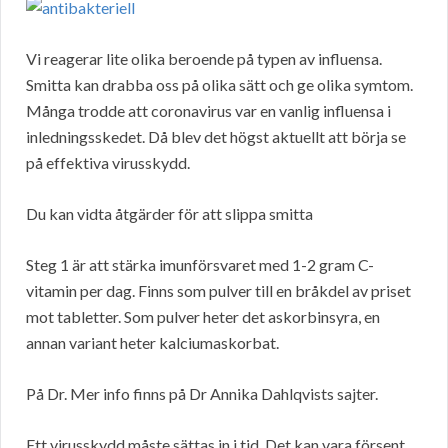
Vi reagerar lite olika beroende på typen av influensa.
Smitta kan drabba oss på olika sätt och ge olika symtom.
Många trodde att coronavirus var en vanlig influensa i
inledningsskedet. Då blev det högst aktuellt att börja se
på effektiva virusskydd.
Du kan vidta åtgärder för att slippa smitta
Steg 1 är att stärka imunförsvaret med 1-2 gram C-
vitamin per dag. Finns som pulver till en bråkdel av priset
mot tabletter. Som pulver heter det askorbinsyra, en
annan variant heter kalciumaskorbat.
På Dr. Mer info finns på Dr Annika Dahlqvists sajter.
Ett virusskydd måste sättas in i tid. Det kan vara försent