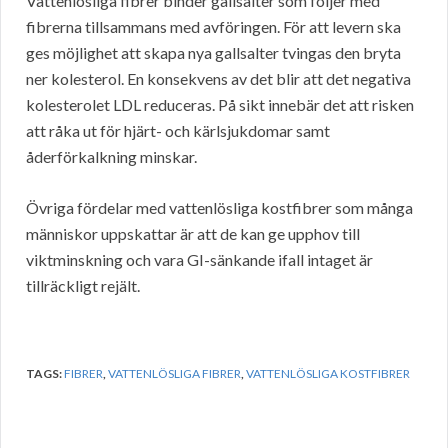
Vattenlösliga fibrer binder gallsalter som följer med
fibrerna tillsammans med avföringen. För att levern ska
ges möjlighet att skapa nya gallsalter tvingas den bryta
ner kolesterol. En konsekvens av det blir att det negativa
kolesterolet LDL reduceras. På sikt innebär det att risken
att råka ut för hjärt- och kärlsjukdomar samt
åderförkalkning minskar.
Övriga fördelar med vattenlösliga kostfibrer som många
människor uppskattar är att de kan ge upphov till
viktminskning och vara GI-sänkande ifall intaget är
tillräckligt rejält.
TAGS:
FIBRER
,
VATTENLÖSLIGA FIBRER
,
VATTENLÖSLIGA KOSTFIBRER