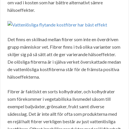
om vad i kosten som har bättre alternativt sämre
hälsoeffekter.
Det finns en skillnad mellan fibrer som inte en överdriven
grupp människor vet. Fibrer finns i två olika varianter som
skiljer sig på så sätt att de ger varierande hälsoeffekter.
De olösliga fibrerna är i själva verket överskattade medan
de vattenlösliga kostfibrerna står för de främsta positiva
hälsoeffekterna.
Fibrer är faktiskt en sorts kolhydrater, och kolhydrater
som förekommer i vegetabiliska livsmedel såsom till
exempel baljväxter, grönsaker, frukt samt diverse
sädesslag. Det är inte allt för ofta som produkterna med
en rejäl halt fibrer verkligen består av just vattenlösliga
kostfibrer. Oftast innehåller produkter med rejäl fiberhalt