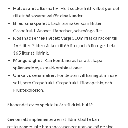
Hälsosamt alternativ
: Helt sockerfritt, vilket gör det
till ett hälsosamt val för dina kunder.
Bred smakpalett
: Läckra smaker som Bitter
Grapefrukt, Ananas, Rabarber, och många fler.
Kostnadseffektivitet
: Varje 500ml flaska räcker till
16,5 liter, 2 liter räcker till 66 liter, och 5 liter ger hela
165 liter stilldrink.
Mångsidighet
: Kan kombineras för att skapa
spännande nya smakkombinationer.
Unika vuxensmaker
: För de som vill ha något mindre
sött, som Grapefrukt, Grapefrukt-Blodapelsin, och
Fruktexplosion.
Skapandet av en spektakulär stilldrinkbuffé
Genom att implementera en stilldrinkbuffé kan
restauranger inte bara spara pengar utan också ge sina