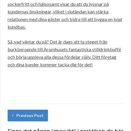
sockerfritt och hälsosamt visar du att du lyssnar på
kundernas önskningar, vilket i slutändan kan stärka
relationen med dina gäster och bidra till att bygga en lojal
kundbas.
Så, vad väntar du på? Det är dags att ta steget från
burkberoende till Aromhusets fantastiska stilldrinkbuffé
och börja uppleva alla dessa fördelar själv. Ditt företag
och dina kunder kommer tacka dig för det!
Previous Post