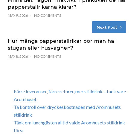
Finns det någon “maxvikt” i praktiken de här
papperstallrikarna klarar?
MAY 9, 2026
NO COMMENTS
Next Post
Hur många papperstallrikar bör man ha i
stugan eller husvagnen?
MAY 8, 2026
NO COMMENTS
Färre leveranser, färre returer, mer stilldrink – tack vare
Aromhuset
Ta kontroll över dryckeskostnaden med Aromhusets
stilldrink
Tänk om lunchgästen alltid valde Aromhusets stilldrink
först