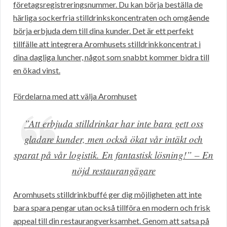
företagsregistreringsnummer. Du kan börja beställa de
härliga sockerfria stilldrinkskoncentraten och omgående
börja erbjuda dem till dina kunder. Det är ett perfekt
tillfälle att integrera Aromhusets stilldrinkkoncentrat i
dina dagliga luncher, något som snabbt kommer bidra till
en ökad vinst.
Fördelarna med att välja Aromhuset
”Att erbjuda stilldrinkar har inte bara gett oss
gladare kunder, men också ökat vår intäkt och
sparat på vår logistik. En fantastisk lösning!” – En
nöjd restaurangägare
Aromhusets stilldrinkbuffé ger dig möjligheten att inte
bara spara pengar utan också tillföra en modern och frisk
appeal till din restaurangverksamhet. Genom att satsa på