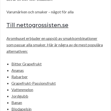
Varumärken och smaker – något för alla
Till nettogrossisten.se
Aromhuset erbjuder en uppsjö av smakkombinationer
som passar alla smaker. Här är några av de mest populära
alternativen:
Bitter Grapefrukt
Ananas
Rabarber
Grapefrukt-Passionsfrukt
Vattenmelon
Jordgubb
Banan
Blodapelsin