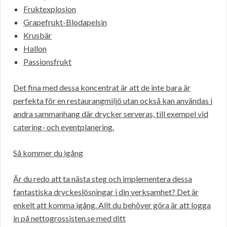
Fruktexplosion
Grapefrukt-Blodapelsin
Krusbär
Hallon
Passionsfrukt
Det fina med dessa koncentrat är att de inte bara är
perfekta för en restaurangmiljö utan också kan användas i
andra sammanhang där drycker serveras, till exempel vid
catering- och eventplanering.
Så kommer du igång
Är du redo att ta nästa steg och implementera dessa
fantastiska dryckeslösningar i din verksamhet? Det är
enkelt att komma igång. Allt du behöver göra är att logga
in på nettogrossisten.se med ditt