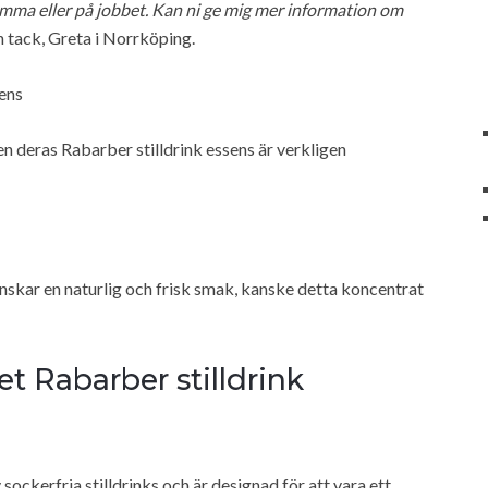
 hemma eller på jobbet. Kan ni ge mig mer information om
 tack, Greta i Norrköping.
sens
 deras Rabarber stilldrink essens är verkligen
önskar en naturlig och frisk smak, kanske detta koncentrat
et Rabarber stilldrink
ockerfria stilldrinks och är designad för att vara ett