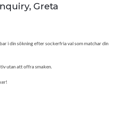
nquiry, Greta
ar i din sökning efter sockerfria val som matchar din
ativ utan att offra smaken.
ker!