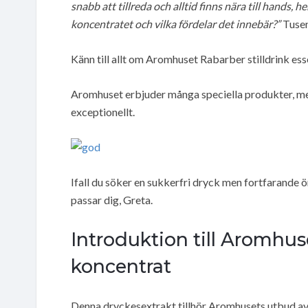
snabb att tillreda och alltid finns nära till hands,
koncentratet och vilka fördelar det innebär?”
Tusen
Känn till allt om Aromhuset Rabarber stilldrink es
Aromhuset erbjuder många speciella produkter, men
exceptionellt.
Ifall du söker en sukkerfri dryck men fortfarande 
passar dig, Greta.
Introduktion till Aromhus
koncentrat
Denna dryckesextrakt tillhör Aromhusets utbud av s