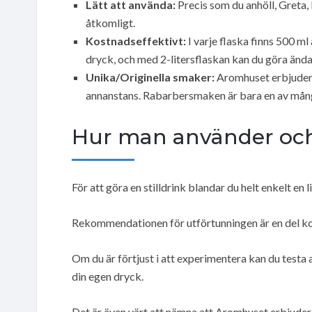
Lätt att använda:
Precis som du anhöll, Greta, 
åtkomligt.
Kostnadseffektivt:
I varje flaska finns 500 ml 
dryck, och med 2-litersflaskan kan du göra ända u
Unika/Originella smaker:
Aromhuset erbjuder 
annanstans. Rabarbersmaken är bara en av många
Hur man använder oc
För att göra en stilldrink blandar du helt enkelt en
Rekommendationen för utförtunningen är en del konc
Om du är förtjust i att experimentera kan du testa
din egen dryck.
Det är även värt att nämna att Aromhuset erbjude