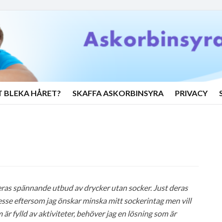
T BLEKA HÅRET?
SKAFFA ASKORBINSYRA
PRIVACY
ras spännande utbud av drycker utan socker. Just deras
resse eftersom jag önskar minska mitt sockerintag men vill
är fylld av aktiviteter, behöver jag en lösning som är