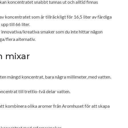
kan koncentratet snabbt tunnas ut och alltid finnas
av koncentratet som är tillräckligt för 16,5 liter av färdiga
pp till 66 liter.
innovativa/kreativa smaker som du inte hittar någon
/flera alternativ.
h mixar
 liten mängd koncentrat, bara några millimeter, med vatten.
entrat till trettio-två delar vatten.
 att kombinera olika aromer från Aromhuset för att skapa
r koncentrat med erfarnasmaker.