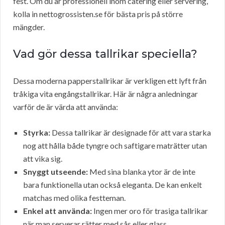
fest. Om du är professionell inom catering eller servering,
kolla in nettogrossisten.se för bästa pris på större
mängder.
Vad gör dessa tallrikar speciella?
Dessa moderna papperstallrikar är verkligen ett lyft från
tråkiga vita engångstallrikar. Här är några anledningar
varför de är värda att använda:
Styrka:
Dessa tallrikar är designade för att vara starka
nog att hålla både tyngre och saftigare maträtter utan
att vika sig.
Snyggt utseende:
Med sina blanka ytor är de inte
bara funktionella utan också eleganta. De kan enkelt
matchas med olika festteman.
Enkel att använda:
Ingen mer oro för trasiga tallrikar
när man serverar rätter med sås eller glass.