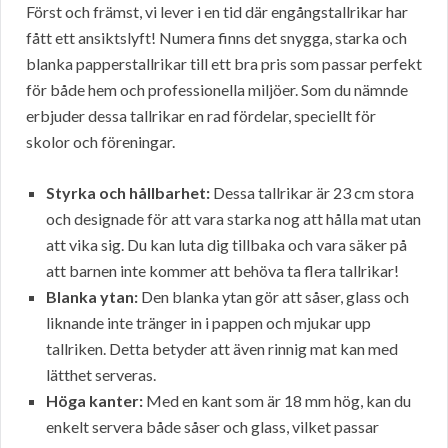
Först och främst, vi lever i en tid där engångstallrikar har
fått ett ansiktslyft! Numera finns det snygga, starka och
blanka papperstallrikar till ett bra pris som passar perfekt
för både hem och professionella miljöer. Som du nämnde
erbjuder dessa tallrikar en rad fördelar, speciellt för
skolor och föreningar.
Styrka och hållbarhet:
Dessa tallrikar är 23 cm stora
och designade för att vara starka nog att hålla mat utan
att vika sig. Du kan luta dig tillbaka och vara säker på
att barnen inte kommer att behöva ta flera tallrikar!
Blanka ytan:
Den blanka ytan gör att såser, glass och
liknande inte tränger in i pappen och mjukar upp
tallriken. Detta betyder att även rinnig mat kan med
lätthet serveras.
Höga kanter:
Med en kant som är 18 mm hög, kan du
enkelt servera både såser och glass, vilket passar