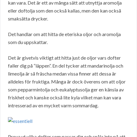
kan vara. Det är ett av många sätt att utnyttja aromolja
eller doftolja som den också kallas, men den kan också
smaksätta drycker.
Det handlar om att hitta de eteriska oljor och aromolja
som du uppskattar.
Det är givetvis viktigt att hitta just de oljor vars dofter
faller dig på “läppen”. En del tycker att mandarinolja och
limeolja är så fräscha medan vissa finner att dessa är
alldeles för fruktiga. Många är dock överens om att oljor
som pepparmintolja och eukalyptusolja ger en känsla av
friskhet och kanske också lite kyla vilket man kan vara
intresserad av en mycket varm sommardag.
Prova ut vilka dofter som passar dig och snåla inte på att