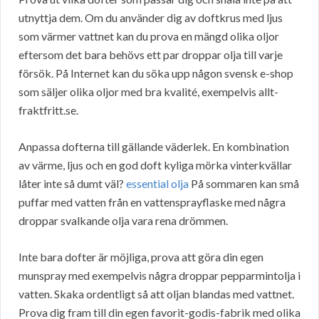
utnyttja dem. Om du använder dig av doftkrus med ljus
som värmer vattnet kan du prova en mängd olika oljor
eftersom det bara behövs ett par droppar olja till varje
försök. På Internet kan du söka upp någon svensk e-shop
som säljer olika oljor med bra kvalité, exempelvis allt-
fraktfritt.se.
Anpassa dofterna till gällande väderlek. En kombination
av värme, ljus och en god doft kyliga mörka vinterkvällar
låter inte så dumt väl?
essential olja
På sommaren kan små
puffar med vatten från en vattensprayflaske med några
droppar svalkande olja vara rena drömmen.
Inte bara dofter är möjliga, prova att göra din egen
munspray med exempelvis några droppar pepparmintolja i
vatten. Skaka ordentligt så att oljan blandas med vattnet.
Prova dig fram till din egen favorit-godis-fabrik med olika