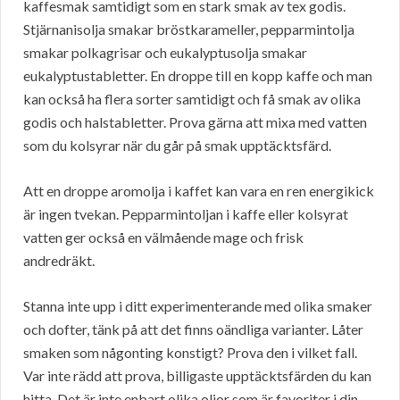
kaffesmak samtidigt som en stark smak av tex godis.
Stjärnanisolja smakar bröstkarameller, pepparmintolja
smakar polkagrisar och eukalyptusolja smakar
eukalyptustabletter. En droppe till en kopp kaffe och man
kan också ha flera sorter samtidigt och få smak av olika
godis och halstabletter. Prova gärna att mixa med vatten
som du kolsyrar när du går på smak upptäcktsfärd.
Att en droppe aromolja i kaffet kan vara en ren energikick
är ingen tvekan. Pepparmintoljan i kaffe eller kolsyrat
vatten ger också en välmående mage och frisk
andredräkt.
Stanna inte upp i ditt experimenterande med olika smaker
och dofter, tänk på att det finns oändliga varianter. Låter
smaken som någonting konstigt? Prova den i vilket fall.
Var inte rädd att prova, billigaste upptäcktsfärden du kan
hitta. Det är inte enbart olika oljor som är favoriter i din