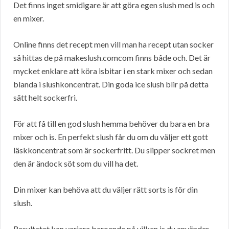
Det finns inget smidigare är att göra egen slush med is och
en mixer.
Online finns det recept men vill man ha recept utan socker
så hittas de på makeslush.comcom finns både och. Det är
mycket enklare att köra isbitar i en stark mixer och sedan
blanda i slushkoncentrat. Din goda ice slush blir på detta
sätt helt sockerfri.
För att få till en god slush hemma behöver du bara en bra
mixer och is. En perfekt slush får du om du väljer ett gott
läskkoncentrat som är sockerfritt. Du slipper sockret men
den är ändock söt som du vill ha det.
Din mixer kan behöva att du väljer rätt sorts is för din
slush.
Resultatet kan variera beroende på vilken is du använder.