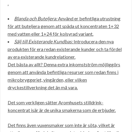
.
Blanda och Buteljera:
Använd er befintliga utrustning
för att buteljera genom att späda ut koncentraten 1+32
med vatten eller 1+24 för kolsyrad variant.
Sälj till Existerande Kundbas:
Introducera den nya
produkten för era redan existerande kunder och ta fördel
av era existerande kundrelationer.
Det bästa av allt? Denna extra inkomstström möjliggörs
genom att använda befintliga resurser som redan finns i
mikrobryggeriet, vingården, eller vilken
dryckestillverkning det än må vara.
Det som verkligen sätter Aromhusets stilldrink-
koncentrat isär är de unika smakerna som de erbjuder.
Det finns även vuxensmaker som inte är söta, vilket är