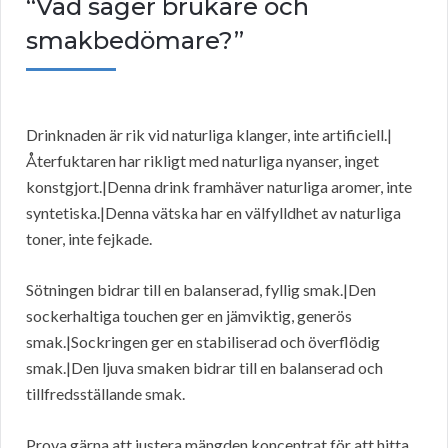
“Vad säger brukare och
smakbedömare?”
Drinknaden är rik vid naturliga klanger, inte artificiell.|
Återfuktaren har rikligt med naturliga nyanser, inget
konstgjort.|Denna drink framhäver naturliga aromer, inte
syntetiska.|Denna vätska har en välfylldhet av naturliga
toner, inte fejkade.
Sötningen bidrar till en balanserad, fyllig smak.|Den
sockerhaltiga touchen ger en jämviktig, generös
smak.|Sockringen ger en stabiliserad och överflödig
smak.|Den ljuva smaken bidrar till en balanserad och
tillfredsställande smak.
Prova gärna att justera mängden koncentrat för att hitta