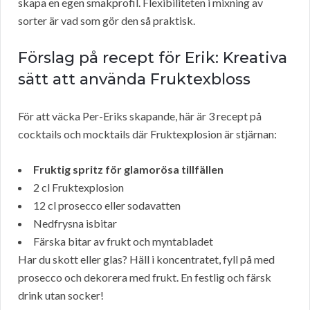
skapa en egen smakprofil. Flexibiliteten i mixning av
sorter är vad som gör den så praktisk.
Förslag på recept för Erik: Kreativa
sätt att använda Fruktexbloss
För att väcka Per-Eriks skapande, här är 3 recept på
cocktails och mocktails där Fruktexplosion är stjärnan:
Fruktig spritz för glamorösa tillfällen
2 cl Fruktexplosion
12 cl prosecco eller sodavatten
Nedfrysna isbitar
Färska bitar av frukt och myntabladet
Har du skott eller glas? Häll i koncentratet, fyll på med
prosecco och dekorera med frukt. En festlig och färsk
drink utan socker!