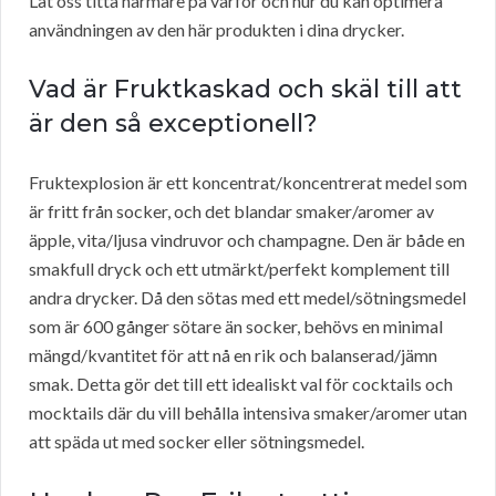
Låt oss titta närmare på varför och hur du kan optimera
användningen av den här produkten i dina drycker.
Vad är Fruktkaskad och skäl till att
är den så exceptionell?
Fruktexplosion är ett koncentrat/koncentrerat medel som
är fritt från socker, och det blandar smaker/aromer av
äpple, vita/ljusa vindruvor och champagne. Den är både en
smakfull dryck och ett utmärkt/perfekt komplement till
andra drycker. Då den sötas med ett medel/sötningsmedel
som är 600 gånger sötare än socker, behövs en minimal
mängd/kvantitet för att nå en rik och balanserad/jämn
smak. Detta gör det till ett idealiskt val för cocktails och
mocktails där du vill behålla intensiva smaker/aromer utan
att späda ut med socker eller sötningsmedel.