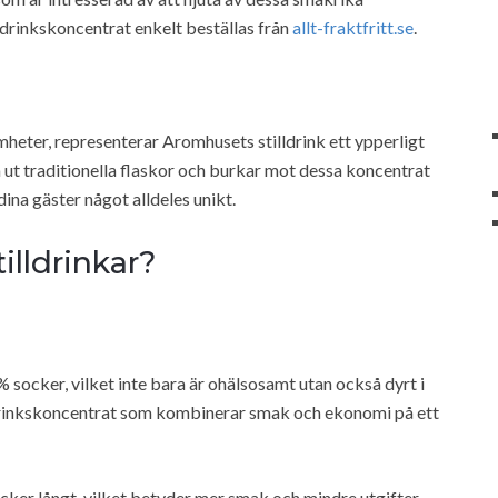
ldrinkskoncentrat enkelt beställas från
allt-fraktfritt.se
.
heter, representerar Aromhusets stilldrink ett ypperligt
 ut traditionella flaskor och burkar mot dessa koncentrat
ina gäster något alldeles unikt.
illdrinkar?
0% socker, vilket inte bara är ohälsosamt utan också dyrt i
lldrinkskoncentrat som kombinerar smak och ekonomi på ett
cker långt, vilket betyder mer smak och mindre utgifter.