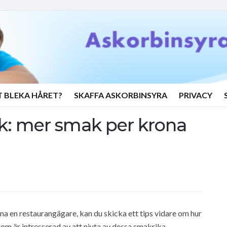
T BLEKA HÅRET?
SKAFFA ASKORBINSYRA
PRIVACY
nk: mer smak per krona
a en restaurangägare, kan du skicka ett tips vidare om hur
om är intresserad av att njuta av dessa smakrika