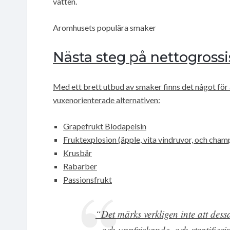
vatten.
Aromhusets populära smaker
Nästa steg på nettogrossi
Med ett brett utbud av smaker finns det något för
vuxenorienterade alternativen:
Grapefrukt Blodapelsin
Fruktexplosion (äpple, vita vindruvor, och cha
Krusbär
Rabarber
Passionsfrukt
“Det märks verkligen inte att dessa
och uppfriskande, och stratifier