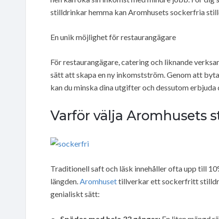
stilldrinkar hemma kan Aromhusets sockerfria stil
En unik möjlighet för restaurangägare
För restaurangägare, catering och liknande verksam
sätt att skapa en ny inkomstström. Genom att byta
kan du minska dina utgifter och dessutom erbjuda d
Varför välja Aromhusets st
Traditionell saft och läsk innehåller ofta upp till 1
längden.
Aromhuset
tillverkar ett sockerfritt sti
genialiskt sätt:
Spädes med hela 33 gånger:
En liten mängd rä