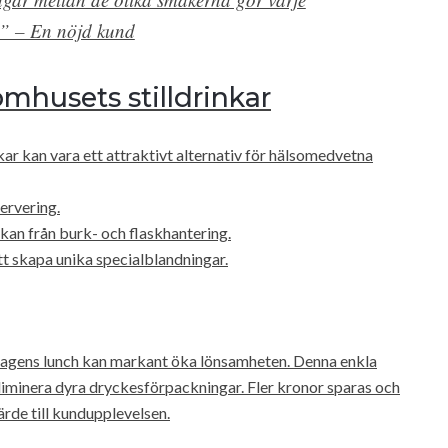
t.” – En nöjd kund
omhusets stilldrinkar
kar kan vara ett attraktivt alternativ för hälsomedvetna
ervering.
kan från burk- och flaskhantering.
t skapa unika specialblandningar.
 dagens lunch kan markant öka lönsamheten. Denna enkla
iminera dyra dryckesförpackningar. Fler kronor sparas och
ärde till kundupplevelsen.