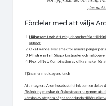
glas unik
Fördelar med att välja Ar
Hälsosamt val:
Att erbjuda sockerfria stilldrin
kunder.
Ökat värde:
Mer smak för mindre pengar per s
Mindre avfall:
Slippa kostnader och miljöpåver
Flexibilitet:
Kombination av olika smaker för at
Tjäna mer med dagens lunch
Att integrera Aromhusets stilldrink som en del av
förändring minskar driftskostnaderna genom att el
känslan av att göra något annorlunda tillför unikt v