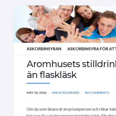
ASKORBINSYRAN
ASKORBINSYRA FÖR AT
Aromhusets stilldri
än flaskläsk
MAY 30, 2026
UNCATEGORIZED
NO COMMENTS
Om du som läsare är en privatperson och råkar känn
hen kan öka sin inkomst med mindre jobb. För dig s