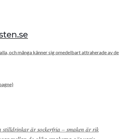
sten.se
 alla, och många känner sig omedelbart attraherade av de
mpagne)
 stilldrinkar är sockerfria – smaken är rik
ingar mellan de olika smakerna gör varje