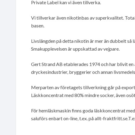
Private Label kan vi även tillverka.
Vi tillverkar även nikotinbas av superkvalitet. Total
basen.
Livslängden på detta nikotin är mer än dubbelt så 
Smakupplevelsen är uppskattad av vejpare.
Gert Strand AB etablerades 1974 och har blivit en 
dryckesindustrier, bryggerier och annan livsmedel
Merparten av företagets tillverkning går på expor
Läskkoncentrat med 80% mindre socker, även osöta
För hemläskmaskin finns goda läskkoncentrat med 
saluförs enbart on-line, t.ex. på allt-fraktfritt.se.T.ex