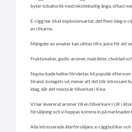
byter tobaksrök med nikotinhaltig ånga, oftast m
E-cigg har ökat explosionsartat, det finns idag e-c
av rökarna.
Mängder av smaker kan sättas till e-juice för att ve
Fruktsmaker, godis-aromer, maträtter, choklad och
Nyplockade hallon förväntas bli populär eftersom
Strand, bolagets vd, menar att det blir intressant 
idag, där det mesta är tillverkat i Kina.
Vi har levererat aromer till en tillverkare i UK i åt
försäljning och vi hoppas komma in på marknaden h
Alla intresserade återförsäljare, e-ciggbutiker oc