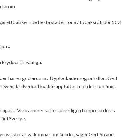
ed arom.
igarettbutiker i de flesta städer, för av tobaksrök dör 50%
jpas.
 kryddor är vanliga.
 den har en god arom av Nyplockade mogna hallon. Gert
hur Svensktillverkad kvalité uppfattas mot det som finns
skilliga år. Våra aromer satte sannerligen tempo på deras
är i Sverige.
h grossister är välkomna som kunder, säger Gert Strand.