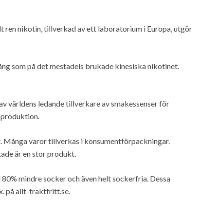
t ren nikotin, tillverkad av ett laboratorium i Europa, utgör
lång som på det mestadels brukade kinesiska nikotinet.
av världens ledande tillverkare av smakessenser för
sproduktion.
t. Många varor tillverkas i konsumentförpackningar.
de är en stor produkt.
80% mindre socker och även helt sockerfria. Dessa
. på allt-fraktfritt.se.