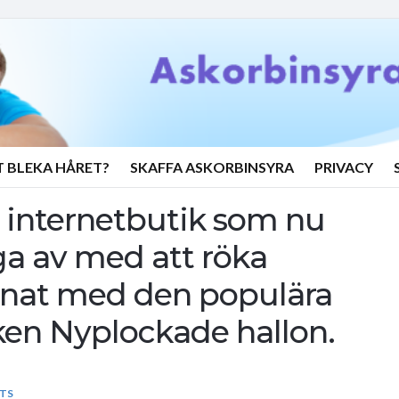
T BLEKA HÅRET?
SKAFFA ASKORBINSYRA
PRIVACY
 en internetbutik som nu
ga av med att röka
nnat med den populära
en Nyplockade hallon.
TS