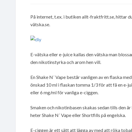
På internet, t.ex. i butiken allt-fraktfritt.se, hitt
vätska.se.
E-vätska eller e-juice kallas den vätska man blossar
den nikotinstyrka och arom hen vill.
En Shake N´ Vape består vanligen av en flaska med 
önskad 10 ml i flaskan tomma 1/3 för att få en e-ju
eller 6 mg/ml för vanliga e-ciggen.
Smaken och nikotinbasen skakas sedan tills den är h
heter Shake N´ Vape eller Shortfills på engelska.
E-ciggen är ett sätt att lägga av med att röka to