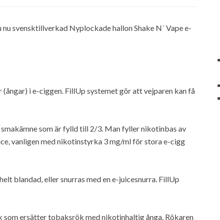
ar du nu svensktillverkad Nyplockade hallon Shake N´ Vape e-
 (ångar) i e-ciggen. FillUp systemet gör att vejparen kan få
smakämne som är fylld till 2/3. Man fyller nikotinbas av
ice, vanligen med nikotinstyrka 3 mg/ml för stora e-cigg
elt blandad, eller snurras med en e-juicesnurra. FillUp
bak som ersätter tobaksrök med nikotinhaltig ånga. Rökaren