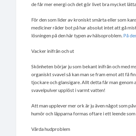
de får mer energi och det gör livet bra mycket lätta
För den som lider av kroniskt smärta eller som k
mediciner råder bot på har absolut intet att gå mis
lösningen på den här typen av hälsoproblem.
På den
Vacker inifrån och ut
Skönheten börjar ju som bekant inifrån och med msm 
organiskt svavel så kan man se fram emot att få fin
tjockare och glansigare. Allt detta får man genom
svavelpulver upplöst i varmt vatten!
Att man upplever mer ork är ju även något som påv
humör och läpparna formas oftare i ett leende som
Vårda hudproblem