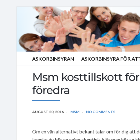
ASKORBINSYRAN
ASKORBINSYRA FÖR AT
Msm kosttillskott före
föredra
AUGUST 20, 2016
MSM
NO COMMENTS
Om en vän alternativt bekant talar om för dig att d
kanske du blir en aning skeptisk. När man hör sol