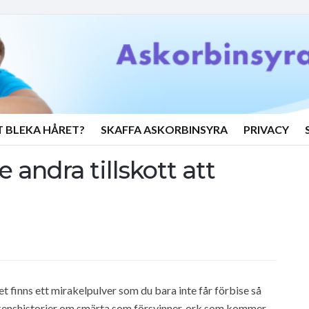
T BLEKA HÅRET?
SKAFFA ASKORBINSYRA
PRIVACY
 andra tillskott att
et finns ett mirakelpulver som du bara inte får förbise så
skenshistorier om smärta som försvinner, ork som kommer