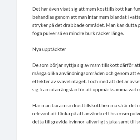
Det har även visat sig att msm kosttillskott kan 
behandlas genom att man intar msm blandat i vatt
stryker på det drabbade området. Man kan dutta på
föga pulver så en mindre burk räcker länge.
Nya upptäckter
De som börjar nyttja sig av msm tillskott därför att
många olika användningsområden och genom att 
effekter av svavelintaget. I och med att det är av
sig fram utan ängslan för att uppmärksamma vad m
Har man bara msm kosttillskott hemma så är det m
relevant att tänka på att använda ett bra msm pulve
detta till gravida kvinnor, allvarligt sjuka samt till 