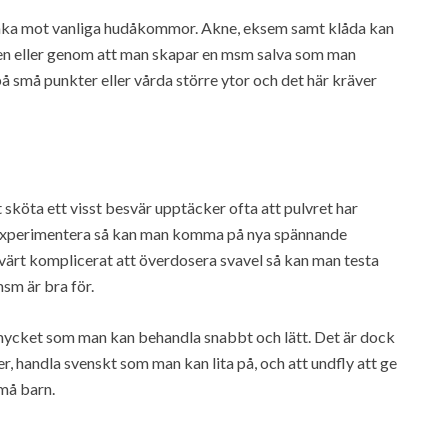
funka mot vanliga hudåkommor. Akne, eksem samt klåda kan
en eller genom att man skapar en msm salva som man
 små punkter eller vårda större ytor och det här kräver
 sköta ett visst besvär upptäcker ofta att pulvret har
experimentera så kan man komma på nya spännande
sevärt komplicerat att överdosera svavel så kan man testa
sm är bra för.
ycket som man kan behandla snabbt och lätt. Det är dock
r, handla svenskt som man kan lita på, och att undfly att ge
små barn.