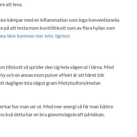
re att leva.
anske kämpar med en inflammation som inga konventionella
te på att testa msm kosttillskott som av flera hyllas som
na länk kommer mer info: lignisul
tillskott så sprider den sig hela vägen ut i tårna. Med
 hy och en annan msm pulver effekt är att håret blir
 att dagligen inta något gram Metylsulfonylmetan
erkar hur man ser ut. Med mer energi så får man bättre
 också detta har en bra genomslagskraft på hälsan.