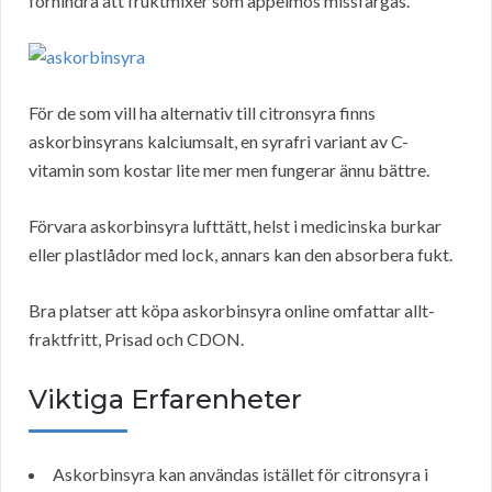
förhindra att fruktmixer som äppelmos missfärgas.
För de som vill ha alternativ till citronsyra finns
askorbinsyrans kalciumsalt, en syrafri variant av C-
vitamin som kostar lite mer men fungerar ännu bättre.
Förvara askorbinsyra lufttätt, helst i medicinska burkar
eller plastlådor med lock, annars kan den absorbera fukt.
Bra platser att köpa askorbinsyra online omfattar allt-
fraktfritt, Prisad och CDON.
Viktiga Erfarenheter
Askorbinsyra kan användas istället för citronsyra i