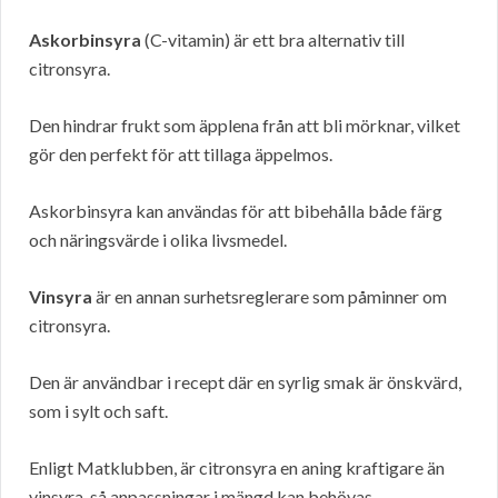
Askorbinsyra
(C-vitamin) är ett bra alternativ till
citronsyra.
Den hindrar frukt som äpplena från att bli mörknar, vilket
gör den perfekt för att tillaga äppelmos.
Askorbinsyra kan användas för att bibehålla både färg
och näringsvärde i olika livsmedel.
Vinsyra
är en annan surhetsreglerare som påminner om
citronsyra.
Den är användbar i recept där en syrlig smak är önskvärd,
som i sylt och saft.
Enligt Matklubben, är citronsyra en aning kraftigare än
vinsyra, så anpassningar i mängd kan behövas.