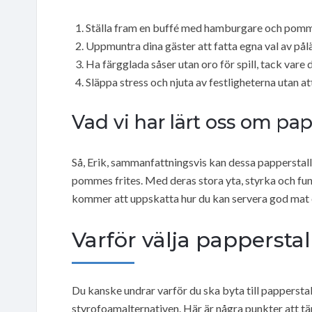
Ställa fram en buffé med hamburgare och pommes
Uppmuntra dina gäster att fatta egna val av pålä
Ha färgglada såser utan oro för spill, tack vare 
Släppa stress och njuta av festligheterna utan at
Vad vi har lärt oss om pap
Så, Erik, sammanfattningsvis kan dessa pappersta
pommes frites. Med deras stora yta, styrka och funkt
kommer att uppskatta hur du kan servera god mat o
Varför välja papperstal
Du kanske undrar varför du ska byta till papperstallr
styrofoamalternativen. Här är några punkter att tä