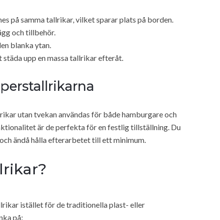
 på samma tallrikar, vilket sparar plats på borden.
gg och tillbehör.
den blanka ytan.
t städa upp en massa tallrikar efteråt.
perstallrikarna
llrikar utan tvekan användas för både hamburgare och
ionalitet är de perfekta för en festlig tillställning. Du
ch ändå hålla efterarbetet till ett minimum.
lrikar?
ikar istället för de traditionella plast- eller
nka på: