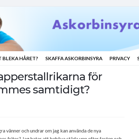
T BLEKA HÅRET?
SKAFFA ASKORBINSYRA
PRIVACY
perstallrikarna för
mmes samtidigt?
ågra vänner och undrar om jag kan använda de nya
 frites? Jag hatar att behöva städa upp efter festen och