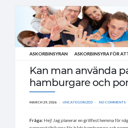
ASKORBINSYRAN
ASKORBINSYRA FÖR AT
Kan man använda pap
hamburgare och po
MARCH 29, 2026
UNCATEGORIZED
NO COMMENTS
Fråga:
Hej! Jag planerar en grillfest hemma för n
papperstallrikarna för både hamburgare och pommes