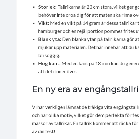
Storlek:
Tallrikarna är 23 cm stora, vilket ger
behöver inte oroa dig för att maten ska rinna öv
Vikt:
Med en vikt på 14 gram är dessa tallrikar ti
hamburger och en rejäl portion pommes frites uta
Blank yta:
Den blanka ytan på tallrikarna gör at
mjukar upp materialen. Det här innebär att du kan
bli soggig.
Hög kant:
Med en kant på 18 mm kan du generöst
att det rinner över.
En ny era av engångstallr
Vi har verkligen lämnat de tråkiga vita engångstal
och har olika motiv, vilket gör dem perfekta för fest
massor av tallrikar. En tallrik kommer att räcka fö
av din fest!