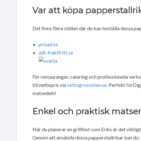
Var att köpa papperstallr
Det finns flera ställen där du kan beställa dessa pap
prisad.se
allt-fraktfritt.se
För restauranger, catering och professionella verks
till nettopris via
nettogrossisten.se
. Perfekt förDig 
matsedeln!
Enkel och praktisk matse
När du planerar en grillfest som Eriks är det viktig
Genom att använda dessa papperstallrikar kan du: