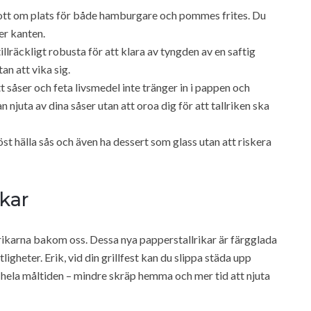
 gott om plats för både hamburgare och pommes frites. Du
er kanten.
llräckligt robusta för att klara av tyngden av en saftig
n att vika sig.
t såser och feta livsmedel inte tränger in i pappen och
 njuta av dina såser utan att oroa dig för att tallriken ska
 hälla sås och även ha dessert som glass utan att riskera
ikar
lrikarna bakom oss. Dessa nya papperstallrikar är färgglada
ligheter. Erik, vid din grillfest kan du slippa städa upp
r hela måltiden – mindre skräp hemma och mer tid att njuta