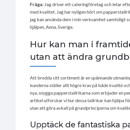
Fråga:
Jag driver ett cateringföretag och letar ef
med kvalitet. Jag har nyligen hört om papperstallri
jag kan använda dem i min verksamhet samtidigt so
hjälpen, Anna, Sverige.
Hur kan man i framtid
utan att ändra grundb
Att bredda sitt sortiment är en spännande utmanin
kunderna ställer allt högre krav på både kvalité oc
nya, snygga papperstallrikarna som erbjuder en per
artikel utforskar vi hur dessa tallrikar kan hjälpa
utan att göra avkall på grundprinciperna om kvalite
Upptäck de fantastiska pa