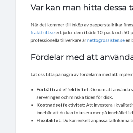
Var kan man hitta dessa ta
När det kommer till inköp av papperstallrikar finn
fraktfritt.se
erbjuder dem i både 10-pack och 50-pac
professionella tillverkare är
nettogrossisten.se
en b
Fördelar med att använda
Låt oss titta på några av fördelarna med att imple
Förbättrad effektivitet:
Genom att använda st
serveringen och minska tiden för disk.
Kostnadseffektivitet:
Att investera i kvalitat
innebär att du kan fokusera mer på innehållet i di
Flexibilitet:
Du kan enkelt anpassa tallrikarna t