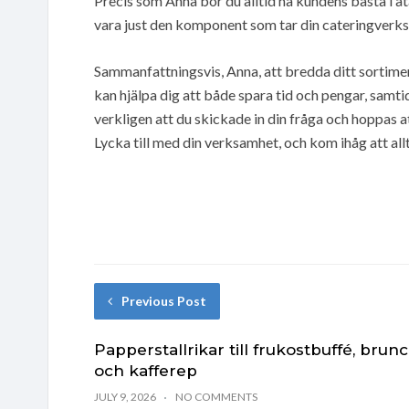
Precis som Anna bör du alltid ha kundens bästa i å
vara just den komponent som tar din cateringverksa
Sammanfattningsvis, Anna, att bredda ditt sortimen
kan hjälpa dig att både spara tid och pengar, samti
verkligen att du skickade in din fråga och hoppas att
Lycka till med din verksamhet, och kom ihåg att allt
Previous Post
Papperstallrikar till frukostbuffé, brun
och kafferep
JULY 9, 2026
NO COMMENTS