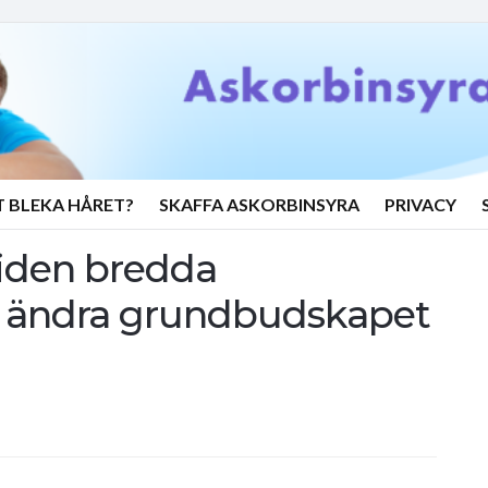
T BLEKA HÅRET?
SKAFFA ASKORBINSYRA
PRIVACY
iden bredda
t ändra grundbudskapet