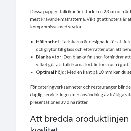
Dessa papperstallrikar är i storleken 23 cm och är 
mest krävande maträtterna. Viktigt att notera är a
kompromissa med styrka.
Hållbarhet:
Tallrikarna är designade för att inte
och grytor till glass och efterrätter utan att beh
Blanka ytor:
Den blanka finishen förhindrar att 
vilket gör att tallrikarna förblir torra och i gott
Optimal höjd:
Med en kant på 18 mm kan du ser
För cateringverksamheter och restauranger blir des
daglig service. Ingen mer användning av tråkiga vita
presentationen av dina rätter.
Att bredda produktlinje
kvalitet