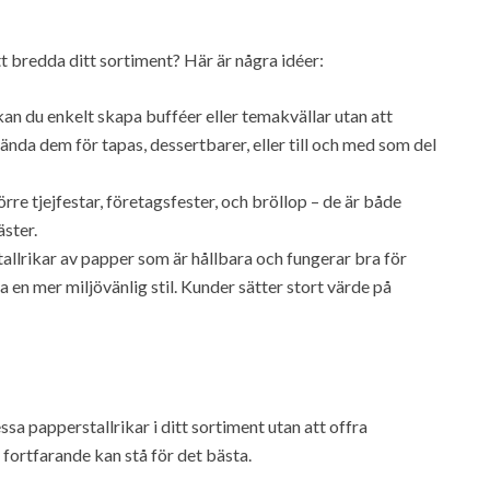
t bredda ditt sortiment? Här är några idéer:
an du enkelt skapa bufféer eller temakvällar utan att
nvända dem för tapas, dessertbarer, eller till och med som del
rre tjejfestar, företagsfester, och bröllop – de är både
äster.
lrikar av papper som är hållbara och fungerar bra för
n mer miljövänlig stil. Kunder sätter stort värde på
ssa papperstallrikar i ditt sortiment utan att offra
 fortfarande kan stå för det bästa.