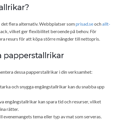
llrikar?
s det flera alternativ. Webbplatser som
prisad.se
och
allt-
k, vilket ger flexibilitet beroende på behov. För
ra resurs för att köpa större mängder till nettopris.
 papperstallrikar
mentera dessa papperstallrikar i din verksamhet:
arka och snygga engångstallrikar kan du snabba upp
iva engångstallrikar kan spara tid och resurser, vilket
na rätter.
ill evenemangets tema eller typ av mat som serveras.