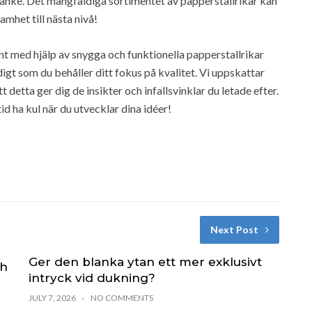
tanke. Det mångfaldiga sortimentet av papperstallrikar kan
mhet till nästa nivå!
t med hjälp av snygga och funktionella papperstallrikar
digt som du behåller ditt fokus på kvalitet. Vi uppskattar
 detta ger dig de insikter och infallsvinklar du letade efter.
id ha kul när du utvecklar dina idéer!
Next Post
Ger den blanka ytan ett mer exklusivt
ch
intryck vid dukning?
JULY 7, 2026
NO COMMENTS