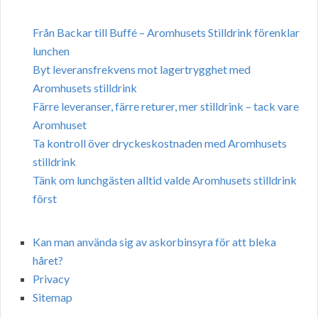
Från Backar till Buffé – Aromhusets Stilldrink förenklar
lunchen
Byt leveransfrekvens mot lagertrygghet med
Aromhusets stilldrink
Färre leveranser, färre returer, mer stilldrink – tack vare
Aromhuset
Ta kontroll över dryckeskostnaden med Aromhusets
stilldrink
Tänk om lunchgästen alltid valde Aromhusets stilldrink
först
Kan man använda sig av askorbinsyra för att bleka
håret?
Privacy
Sitemap