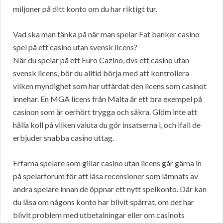
miljoner på ditt konto om du har riktigt tur.
Vad ska man tänka på när man spelar Fat banker casino
spel på ett casino utan svensk licens?
När du spelar på ett Euro Cazino, dvs ett casino utan
svensk licens, bör du alltid börja med att kontrollera
vilken myndighet som har utfärdat den licens som casinot
innehar. En MGA licens från Malta är ett bra exempel på
casinon som är oerhört trygga och säkra. Glöm inte att
hålla koll på vilken valuta du gör insatserna i, och ifall de
erbjuder snabba casino uttag.
Erfarna spelare som gillar casino utan licens går gärna in
på spelarforum för att läsa recensioner som lämnats av
andra spelare innan de öppnar ett nytt spelkonto. Där kan
du läsa om någons konto har blivit spärrat, om det har
blivit problem med utbetalningar eller om casinots