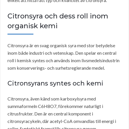
enkelt att hitta rätt typ och kvantitet av citronsyra.
Citronsyra och dess roll inom
organisk kemi
Citronsyra är en svag organisk syra med stor betydelse
inom både industri och vetenskap. Den spelar en central
roll i kemisk syntes och används inom livsmedelsindustrin
som konserverings- och surhetsreglerande medel.
Citronsyrans syntes och kemi
Citronsyra, även känd som karboxylsyra med
summaformeln C6H8O7, förekommer naturligt i
citrusfrukter. Den är en central komponent i
citronsyracykeln, där acetyl-CoA omvandlas till energi i
celler. Syntetiskt framställs citronsyra genom