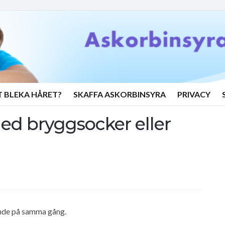
T BLEKA HÅRET?
SKAFFA ASKORBINSYRA
PRIVACY
d bryggsocker eller
nde på samma gång.