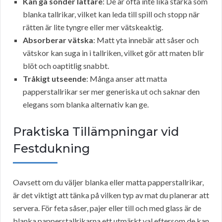
Kan gå sönder lättare
: De är ofta inte lika starka som
blanka tallrikar, vilket kan leda till spill och stopp när
rätten är lite tyngre eller mer vätskeaktig.
Absorberar vätska
: Matt yta innebär att såser och
vätskor kan suga in i tallriken, vilket gör att maten blir
blöt och oaptitlig snabbt.
Tråkigt utseende
: Många anser att matta
papperstallrikar ser mer generiska ut och saknar den
elegans som blanka alternativ kan ge.
Praktiska Tillämpningar vid
Festdukning
Oavsett om du väljer blanka eller matta papperstallrikar,
är det viktigt att tänka på vilken typ av mat du planerar att
servera. För feta såser, pajer eller till och med glass är de
blanka papperstallrikarna ett utmärkt val eftersom de kan