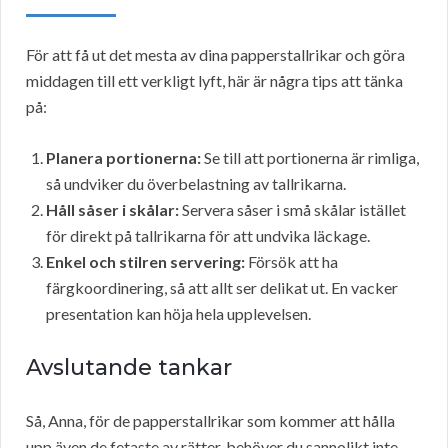
För att få ut det mesta av dina papperstallrikar och göra
middagen till ett verkligt lyft, här är några tips att tänka
på:
Planera portionerna:
Se till att portionerna är rimliga,
så undviker du överbelastning av tallrikarna.
Håll såser i skålar:
Servera såser i små skålar istället
för direkt på tallrikarna för att undvika läckage.
Enkel och stilren servering:
Försök att ha
färgkoordinering, så att allt ser delikat ut. En vacker
presentation kan höja hela upplevelsen.
Avslutande tankar
Så, Anna, för de papperstallrikar som kommer att hålla
upp även de fetaste av rätter, behöver du sannolikt inte