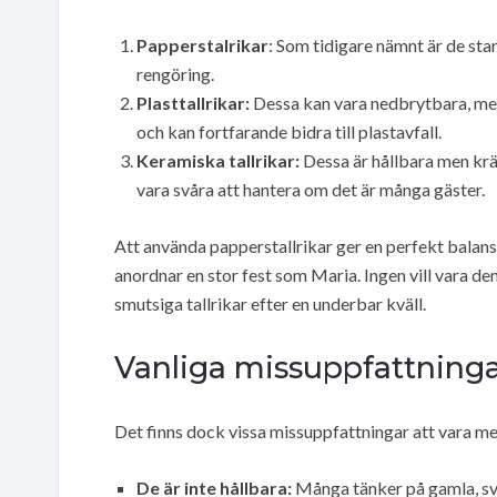
Papperstalrikar
: Som tidigare nämnt är de star
rengöring.
Plasttallrikar:
Dessa kan vara nedbrytbara, men
och kan fortfarande bidra till plastavfall.
Keramiska tallrikar:
Dessa är hållbara men krä
vara svåra att hantera om det är många gäster.
Att använda papperstallrikar ger en perfekt balans 
anordnar en stor fest som Maria. Ingen vill vara d
smutsiga tallrikar efter en underbar kväll.
Vanliga missuppfattninga
Det finns dock vissa missuppfattningar att vara m
De är inte hållbara:
Många tänker på gamla, sv