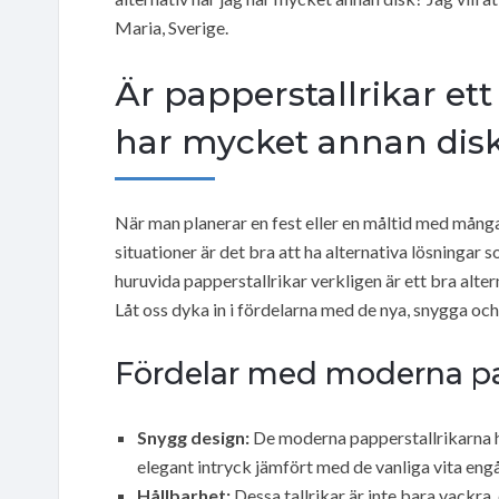
Maria, Sverige.
Är papperstallrikar ett
har mycket annan dis
När man planerar en fest eller en måltid med många
situationer är det bra att ha alternativa lösningar
huruvida papperstallrikar verkligen är ett bra alter
Låt oss dyka in i fördelarna med de nya, snygga och
Fördelar med moderna pap
Snygg design:
De moderna papperstallrikarna har
elegant intryck jämfört med de vanliga vita engå
Hållbarhet:
Dessa tallrikar är inte bara vackra,