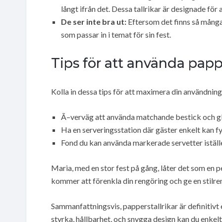
långt ifrån det. Dessa tallrikar är designade för 
De ser inte bra ut:
Eftersom det finns så många 
som passar in i temat för sin fest.
Tips för att använda pappe
Kolla in dessa tips för att maximera din användning
Ã–verväg att använda matchande bestick och gla
Ha en serveringsstation där gäster enkelt kan fyll
Fond du kan använda markerade servetter iställe
Maria, med en stor fest på gång, låter det som en p
kommer att förenkla din rengöring och ge en stilr
Sammanfattningsvis, papperstallrikar är definitivt
styrka, hållbarhet, och snygga design kan du enkelt 