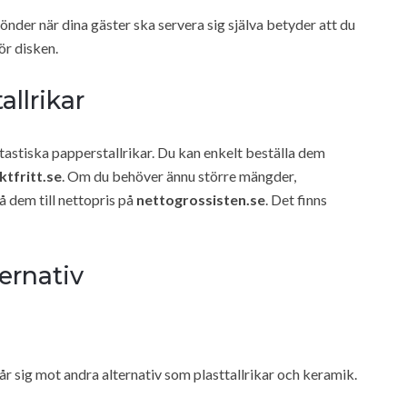
r sönder när dina gäster ska servera sig själva betyder att du
ör disken.
llrikar
tastiska papperstallrikar. Du kan enkelt beställa dem
aktfritt.se
. Om du behöver ännu större mängder,
å dem till nettopris på
nettogrossisten.se
. Det finns
ernativ
år sig mot andra alternativ som plasttallrikar och keramik.