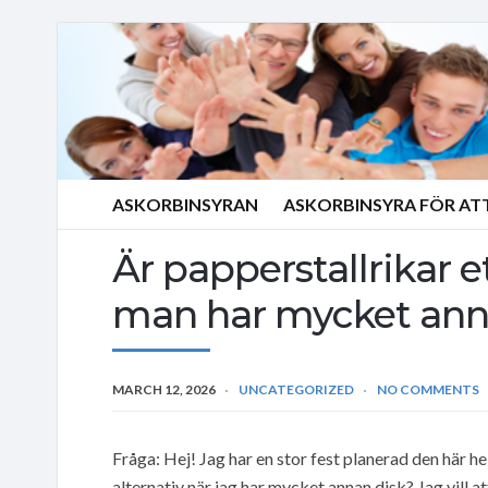
ASKORBINSYRAN
ASKORBINSYRA FÖR AT
Är papperstallrikar e
man har mycket ann
MARCH 12, 2026
UNCATEGORIZED
NO COMMENTS
Fråga: Hej! Jag har en stor fest planerad den här h
alternativ när jag har mycket annan disk? Jag vill att