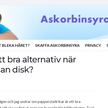
T BLEKA HÅRET?
SKAFFA ASKORBINSYRA
PRIVACY
tt bra alternativ när
an disk?
elgen och jag undrar om papperstallrikar är ett bra
 allt ska se fint ut, men jag är orolig för hållbarheten. Tack,