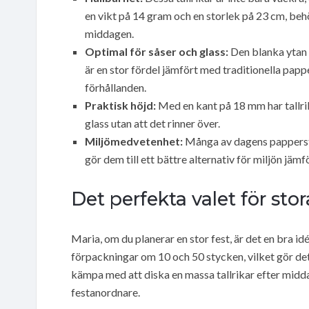
en vikt på 14 gram och en storlek på 23 cm, behö
middagen.
Optimal för såser och glass:
Den blanka ytan g
är en stor fördel jämfört med traditionella papp
förhållanden.
Praktisk höjd:
Med en kant på 18 mm har tallrik
glass utan att det rinner över.
Miljömedvetenhet:
Många av dagens papperstal
gör dem till ett bättre alternativ för miljön jämf
Det perfekta valet för s
Maria, om du planerar en stor fest, är det en bra id
förpackningar om 10 och 50 stycken, vilket gör det
kämpa med att diska en massa tallrikar efter midd
festanordnare.