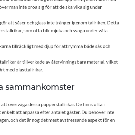
ver man inte oroa sig för att de ska vika sig under
ör att såser och glass inte tränger igenom tallriken. Detta
erstallrikar, som ofta blir mjuka och svaga under våta
arna tillräckligt med djup för att rymma både sås och
lrikar är tillverkade av återvinningsbara material, vilket
ört med plasttallrikar.
tora sammankomster
é att överväga dessa papperstallrikar. De finns ofta i
 enkelt att anpassa efter antalet gäster. Du behöver inte
agen, och det är nog det mest avstressande aspekt för en