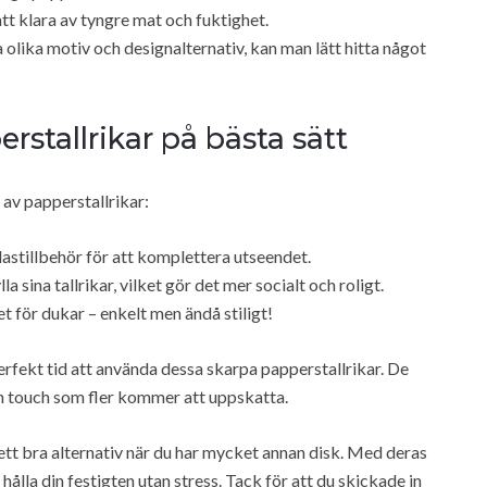
att klara av tyngre mat och fuktighet.
olika motiv och designalternativ, kan man lätt hitta något
rstallrikar på bästa sätt
 av papperstallrikar:
stillbehör för att komplettera utseendet.
a sina tallrikar, vilket gör det mer socialt och roligt.
t för dukar – enkelt men ändå stiligt!
erfekt tid att använda dessa skarpa papperstallrikar. De
en touch som fler kommer att uppskatta.
 ett bra alternativ när du har mycket annan disk. Med deras
hålla din festigten utan stress. Tack för att du skickade in