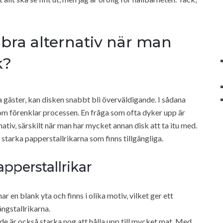
 bra alternativ när man
k?
 gäster, kan disken snabbt bli överväldigande. I sådana
 som förenklar processen. En fråga som ofta dyker upp är
nativ, särskilt när man har mycket annan disk att ta itu med.
 starka papperstallrikarna som finns tillgängliga.
perstallrikar
 en blank yta och finns i olika motiv, vilket ger ett
ngstallrikarna.
 de är också starka nog att hålla upp till mycket mat. Med