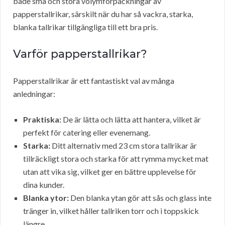
både små och stora volymförpackningar av
papperstallrikar, särskilt när du har så vackra, starka,
blanka tallrikar tillgängliga till ett bra pris.
Varför papperstallrikar?
Papperstallrikar är ett fantastiskt val av många
anledningar:
Praktiska:
De är lätta och lätta att hantera, vilket är
perfekt för catering eller evenemang.
Starka:
Ditt alternativ med 23 cm stora tallrikar är
tillräckligt stora och starka för att rymma mycket mat
utan att vika sig, vilket ger en bättre upplevelse för
dina kunder.
Blanka ytor:
Den blanka ytan gör att sås och glass inte
tränger in, vilket håller tallriken torr och i toppskick
längre.