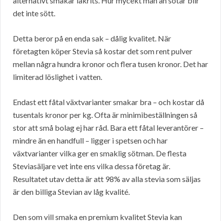
alternativt smakar lakrits. Hur mycekt man än sötar blir
det inte sött.
Detta beror på en enda sak – dålig kvalitet. När
företagten köper Stevia så kostar det som rent pulver
mellan några hundra kronor och flera tusen kronor. Det har
limiterad löslighet i vatten.
Endast ett fåtal växtvarianter smakar bra – och kostar då
tusentals kronor per kg. Ofta är minimibeställningen så
stor att små bolag ej har råd. Bara ett fåtal leverantörer –
mindre än en handfull – ligger i spetsen och har
växtvarianter vilka ger en smaklig sötman. De flesta
Steviasäljare vet inte ens vilka dessa företag är.
Resultatet utav detta är att 98% av alla stevia som säljas
är den billiga Stevian av låg kvalité.
Den som vill smaka en premium kvalitet Stevia kan