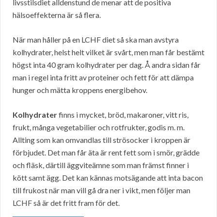
livsstilsdiet alldenstund de menar att de positiva
hälsoeffekterna är så flera.
När man håller på en LCHF diet så ska man avstyra
kolhydrater, helst helt vilket är svårt, men man får bestämt
högst inta 40 gram kolhydrater per dag. Å andra sidan får
man i regel inta fritt av proteiner och fett för att dämpa
hunger och mätta kroppens energibehov.
Kolhydrater
finns i mycket, bröd, makaroner, vitt ris,
frukt, många vegetabilier och rotfrukter, godis m. m.
Allting som kan omvandlas till strösocker i kroppen är
förbjudet. Det man får äta är rent fett som i smör, grädde
och fläsk, därtill äggviteämne som man främst finner i
kött samt ägg. Det kan kännas motsägande att inta bacon
till frukost när man vill gå dra ner i vikt, men följer man
LCHF så är det fritt fram för det.