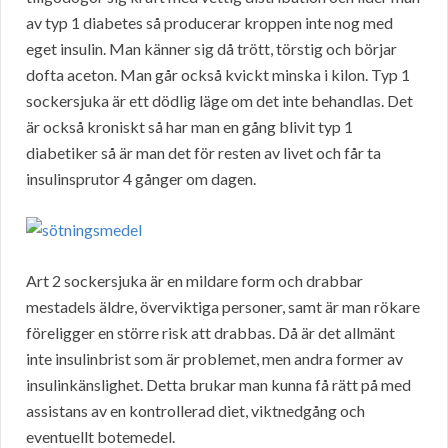
av typ 1 diabetes så producerar kroppen inte nog med
eget insulin. Man känner sig då trött, törstig och börjar
dofta aceton. Man går också kvickt minska i kilon. Typ 1
sockersjuka är ett dödlig läge om det inte behandlas. Det
är också kroniskt så har man en gång blivit typ 1
diabetiker så är man det för resten av livet och får ta
insulinsprutor 4 gånger om dagen.
Art 2 sockersjuka är en mildare form och drabbar
mestadels äldre, överviktiga personer, samt är man rökare
föreligger en större risk att drabbas. Då är det allmänt
inte insulinbrist som är problemet, men andra former av
insulinkänslighet. Detta brukar man kunna få rätt på med
assistans av en kontrollerad diet, viktnedgång och
eventuellt botemedel.