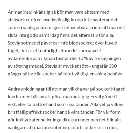
Är man insulinkänslig så bör man vara aktsam med
strösocker då en insulinkänslig kropp inte hanterar det
som en vanlig anatomi gör. Det innebära ju inte att man vill
sluta inta godis samt idag finns det alternativ för alla.
Stevia sötmedel påverkar inte blodsockret över huvud
taget, det är ett naturligt sötmedel som växer i
Sydamerika och i Japan består det 40 % av försäljningen
av sötningsmedel. Stevia är mycket sött – ungefär 300
gånger sötare än socker, så blott väldigt en aning behövs.
Andra anledningar till att man vill dra ner på sockerintaget
kan ha med hälsan att göra, man antagligen vill gå ned i
vikt, eller ta bättre hand som sina tänder. Alla vet ju vilken
bristfällig effekt socker har på våra tänder. För vår form
gör kolhydrater heller inga direkta under och det blir allt
vanligare att man utesluter inte blott socker ur sin diet,