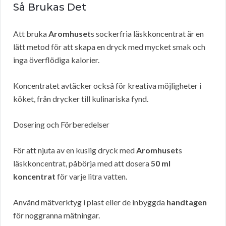
Så Brukas Det
Att bruka
Aromhuset
s sockerfria läskkoncentrat är en
lätt metod för att skapa en dryck med mycket smak och
inga överflödiga kalorier.
Koncentratet avtäcker också för kreativa möjligheter i
köket, från drycker till kulinariska fynd.
Dosering och Förberedelser
För att njuta av en kuslig dryck med
Aromhuset
s
läskkoncentrat, påbörja med att dosera
50 ml
koncentrat
för varje litra vatten.
Använd mätverktyg i plast eller de inbyggda
handtagen
för noggranna mätningar.