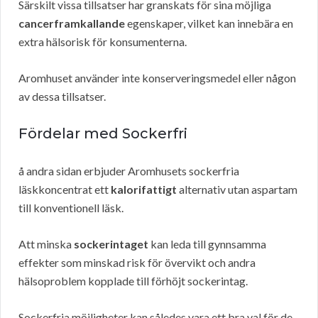
Särskilt vissa tillsatser har granskats för sina möjliga
cancerframkallande
egenskaper, vilket kan innebära en
extra hälsorisk för konsumenterna.
Aromhuset använder inte konserveringsmedel eller någon
av dessa tillsatser.
Fördelar med Sockerfri
å andra sidan erbjuder Aromhusets sockerfria
läskkoncentrat ett
kalorifattigt
alternativ utan aspartam
till konventionell läsk.
Att minska
sockerintaget
kan leda till gynnsamma
effekter som minskad risk för övervikt och andra
hälsoproblem kopplade till förhöjt sockerintag.
Sockerfria möjligheter kan således vara ett bra val för de