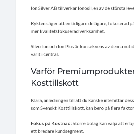
Ion Silver AB tillverkar Ionosil, en av de största l
Rykten säger att en tidigare delägare, fokuserad p
mer kvalitetsfokuserad verksamhet.
Silverion och Ion Plus är konsekvens av denna nuti
varit i central.
Varför Premiumprodukter 
Kosttillskott
Klara, anledningen till att du kanske inte hittar d
som Svenskt Kosttillskott, kan bero på flera faktor
Fokus på Kostnad:
Större bolag kan välja att erb
ett bredare kundsegment.