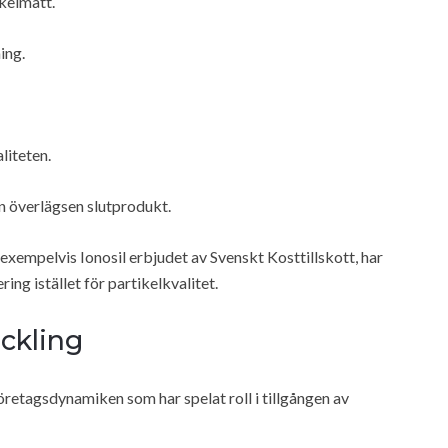
kelmått.
ing.
liteten.
en överlägsen slutprodukt.
xempelvis Ionosil erbjudet av Svenskt Kosttillskott, har
ng istället för partikelkvalitet.
eckling
retagsdynamiken som har spelat roll i tillgången av