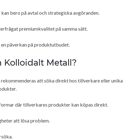
 kan bero på avtal och strategiska avgöranden.
efterfrågat premiumkvalitet på samma sätt.
a en påverkan på produktutbudet.
Kolloidalt Metall?
l, rekommenderas att söka direkt hos tillverkare eller unika
odukter.
tformar där tillverkares produkter kan köpas direkt.
igheter att lösa problem.
rsöka.