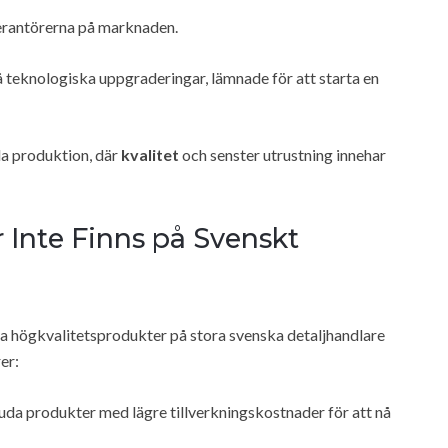
everantörerna på marknaden.
å teknologiska uppgraderingar, lämnade för att starta en
da produktion, där
kvalitet
och senster utrustning innehar
Inte Finns på Svenskt
essa högkvalitetsprodukter på stora svenska detaljhandlare
er:
juda produkter med lägre tillverkningskostnader för att nå