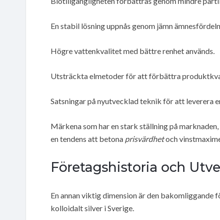
Biotillgängligheten förbättras genom mindre parti
En stabil lösning uppnås genom jämn ämnesfördeln
Högre vattenkvalitet med bättre renhet används.
Utsträckta elmetoder för att förbättra produktkva
Satsningar på nyutvecklad teknik för att leverera 
Märkena som har en stark ställning på marknaden, e
en tendens att betona
prisvärdhet
och vinstmaximeri
Företagshistoria och Utv
En annan viktig dimension är den bakomliggande fö
kolloidalt silver i Sverige.