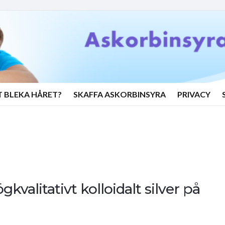
T BLEKA HÅRET?
SKAFFA ASKORBINSYRA
PRIVACY
gkvalitativt kolloidalt silver på