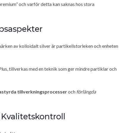
l “premium” och varför detta kan saknas hos stora
apsaspekter
ärken av kolloidalt silver är partikellstorleken och enheten
 Plus, tillverkas med en teknik som ger mindre partiklar och
astyrda tillverkningsprocesser
och
förlängda
valitetskontroll