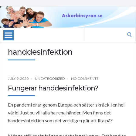
Search
for:
handdesinfektion
JULY 9, 2020
UNCATEGORIZED
NO COMMENTS
Fungerar handdesinfektion?
En pandemi drar genom Europa och sätter skräck i en hel
värld. Just nu vill alla ha rena händer. Men finns det
handdesinfektion som det verkligen går att lita på?
Många ställer sig frågor av det slaget just nu. Det handlar