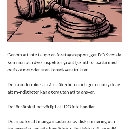
Genom att inte ta upp en företagsrapport, ger DO Svedala
kommun och dess inspektör grönt ljus att fortsätta med
oetiska metoder utan konsekvensfruktan.
Detta underminerar rättssäkerheten och ger en intryck av
att myndigheter kan agera utan att ta ansvar.
Det är särskilt besvärligt att DO inte handlar.
Det medför att många incidenter av diskriminering och
trakasserier kan gå obemärkta, vilket bidrar till en miljö