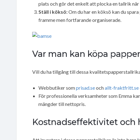
plats och gör det enkelt att plocka en tallrik nä
Ställ i köksö:
Om du har en köksö kan du spara pl
framme men fortfarande organiserade.
Var man kan köpa pappers
Vill du ha tillgång till dessa kvalitetspapperstallrik
Webbutiker som
prisad.se
och
allt-fraktfritt.se
För professionella verksamheter som Emma kan n
mängder till nettopris.
Kostnadseffektivitet och 
Att investera i dessa papperstallrikar är inte bara 