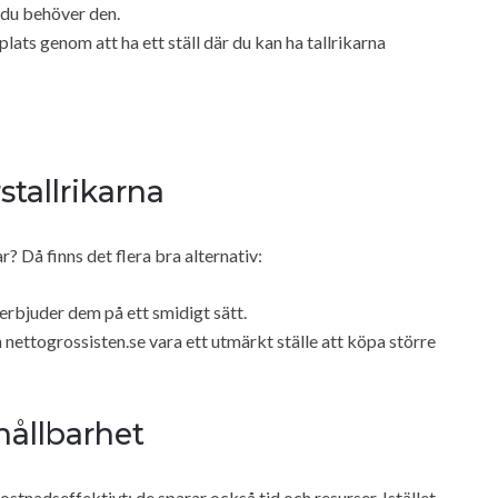
r du behöver den.
ats genom att ha ett ställ där du kan ha tallrikarna
tallrikarna
ar? Då finns det flera bra alternativ:
erbjuder dem på ett smidigt sätt.
ettogrossisten.se vara ett utmärkt ställe att köpa större
hållbarhet
kostnadseffektivt; de sparar också tid och resurser. Istället