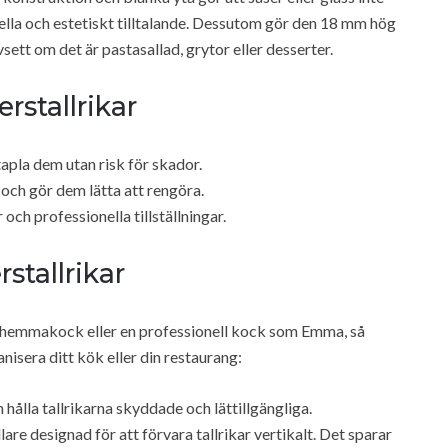
nella och estetiskt tilltalande. Dessutom gör den 18 mm hög
vsett om det är pastasallad, grytor eller desserter.
stallrikar
pla dem utan risk för skador.
och gör dem lätta att rengöra.
och professionella tillställningar.
stallrikar
n hemmakock eller en professionell kock som Emma, så
anisera ditt kök eller din restaurang:
n hålla tallrikarna skyddade och lättillgängliga.
re designad för att förvara tallrikar vertikalt. Det sparar