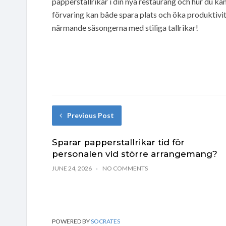
papperstallrikar i din nya restaurang och hur du ka
förvaring kan både spara plats och öka produktivite
närmande säsongerna med stiliga tallrikar!
Previous Post
Sparar papperstallrikar tid för
personalen vid större arrangemang?
JUNE 24, 2026
NO COMMENTS
POWERED BY
SOCRATES