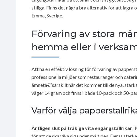
stiliga. Finns det några bra alternativ för att lag
Emma, Sverige.
Förvaring av stora mä
hemma eller i verksa
Att ha en effektiv lösning för förvaring av pappers
professionella miljöer som restauranger och caterin
ämnetâ€”särskilt när det kommer till de nya, stark
väger 14 gram och finns i både 10-pack och 50-pa
Varför välja papperstallrik
Äntligen slut på tråkiga vita engångstallrikar!
M
för att de ska vika sig under måltiden. Deras starka