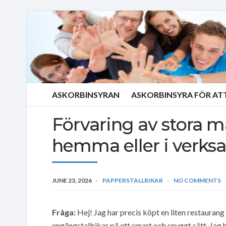
ASKORBINSYRAN
ASKORBINSYRA FÖR AT
Förvaring av stora m
hemma eller i verk
JUNE 23, 2026
PAPPERSTALLRIKAR
NO COMMENTS
Fråga:
Hej! Jag har precis köpt en liten restaurang 
engångstallrikar på ett smart och snyggt sätt. Jag 