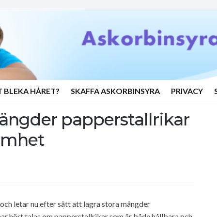
T BLEKA HÅRET?
SKAFFA ASKORBINSYRA
PRIVACY
ängder papperstallrikar
samhet
och letar nu efter sätt att lagra stora mängder
har hört talas om papperstallrikar som är både hållbara och