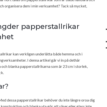
ra och organisera dem i min verksamhet? Tack så mycket,
ngder papperstallrikar
mhet
tallrikar kan verkligen underlätta både hemma och i
gverksamheter. I denna artikel går vi in på dethär
a och blanka papperstallrikarna som är 23 cm i storlek,
ck.
ar?
ed dessa papperstallrikar behöver du inte längre oroa dig
 konstruktion och blanka yta gör att såser eller glass inte