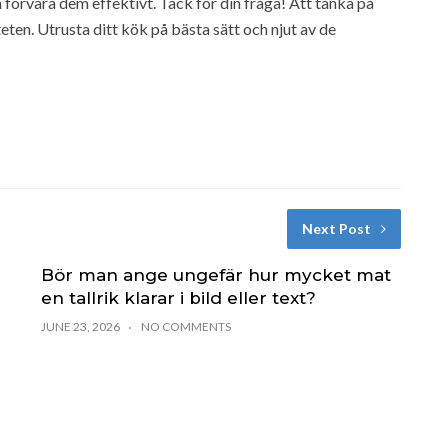
n förvara dem effektivt. Tack för din fråga! Att tänka på
ten. Utrusta ditt kök på bästa sätt och njut av de
Next Post
Bör man ange ungefär hur mycket mat
en tallrik klarar i bild eller text?
JUNE 23, 2026
NO COMMENTS