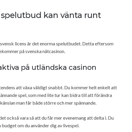
t spelutbud kan vänta runt
n svensk licens är det enorma spelutbudet. Detta eftersom
rekommer på svenska nätcasinon.
aktiva på utländska casinon
tendens att växa väldigt snabbt. Du kommer helt enkelt att
pännande spel, som med lite tur kan bidra till att förändra
blir känslan man får både större och mer spännande.
et också vara så att du får mer evenemang att delta i. Du
n budget om du använder dig av livespel.