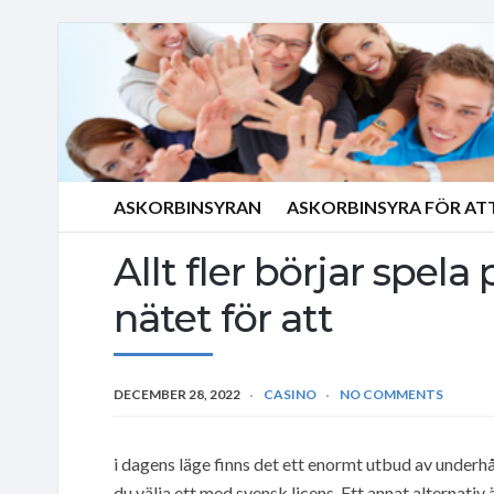
ASKORBINSYRAN
ASKORBINSYRA FÖR AT
Allt fler börjar spela
nätet för att
DECEMBER 28, 2022
CASINO
NO COMMENTS
i dagens läge finns det ett enormt utbud av underhål
du välja ett med svensk licens. Ett annat alternativ