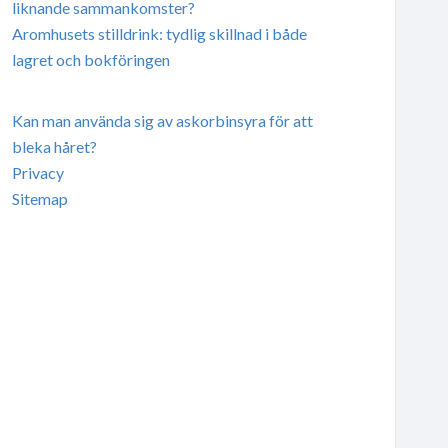
liknande sammankomster?
Aromhusets stilldrink: tydlig skillnad i både
lagret och bokföringen
Kan man använda sig av askorbinsyra för att
bleka håret?
Privacy
Sitemap