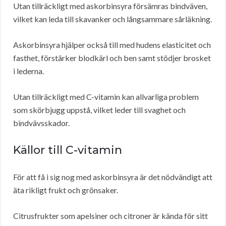
Utan tillräckligt med askorbinsyra försämras bindväven,
vilket kan leda till skavanker och långsammare sårläkning.
Askorbinsyra hjälper också till med hudens elasticitet och
fasthet, förstärker blodkärl och ben samt stödjer brosket
i lederna.
Utan tillräckligt med C-vitamin kan allvarliga problem
som skörbjugg uppstå, vilket leder till svaghet och
bindvävsskador.
Källor till C-vitamin
För att få i sig nog med askorbinsyra är det nödvändigt att
äta rikligt frukt och grönsaker.
Citrusfrukter som apelsiner och citroner är kända för sitt