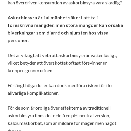
kan överdriven konsumtion av askorbinsyra vara skadlig?
Askorbinsyra är i allmänhet säkert att ta i
föreskrivna mängder, men stora mängder kan orsaka
biverkningar som diarré och njursten hos vissa
personer
.
Det är viktigt att veta att askorbinsyra är vattenlösligt,
vilket betyder att överskottet oftast försvinner ur
kroppen genom urinen.
Förlängt höga doser kan dock medföra risken för fler
allvarliga komplikationer.
För de som är oroliga över effekterna av traditionell
askorbinsyra finns det också en pH-neutral version,
kalciumaskorbat, som är mildare för magen men något
dyrare.