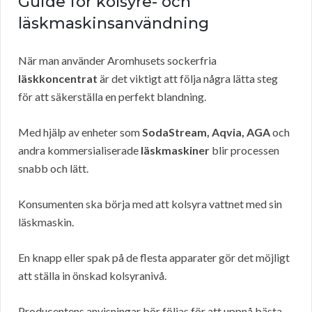
Guide för kolsyre- och
läskmaskinsanvändning
När man använder Aromhusets sockerfria
läskkoncentrat
är det viktigt att följa några lätta steg
för att säkerställa en perfekt blandning.
Med hjälp av enheter som
SodaStream, Aqvia, AGA
och
andra kommersialiserade
läskmaskiner
blir processen
snabb och lätt.
Konsumenten ska börja med att kolsyra vattnet med sin
läskmaskin.
En knapp eller spak på de flesta apparater gör det möjligt
att ställa in önskad kolsyranivå.
Producentens anvisningar bör följas för att uppnå bästa