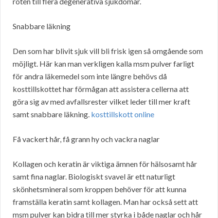
roten till flera degenerativa sjukdomar.
Snabbare läkning
Den som har blivit sjuk vill bli frisk igen så omgående som
möjligt. Här kan man verkligen kalla msm pulver farligt
för andra läkemedel som inte längre behövs då
kosttillskottet har förmågan att assistera cellerna att
göra sig av med avfallsrester vilket leder till mer kraft
samt snabbare läkning.
kosttillskott online
Få vackert hår, få grann hy och vackra naglar
Kollagen och keratin är viktiga ämnen för hälsosamt hår
samt fina naglar. Biologiskt svavel är ett naturligt
skönhetsmineral som kroppen behöver för att kunna
framställa keratin samt kollagen. Man har också sett att
msm pulver kan bidra till mer styrka i både naglar och hår