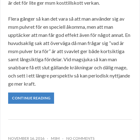
är det för lite ger msm kosttillskott verkan.
Flera gånger så kan det vara så att man använder sig av
msm pulvret för en speciell åkomma, men att man
upptäcker att man får god effekt även för något annat. En
huvudsaklig sak att överväga då man frågar sig “vad är
msm pulver bra för” är att svavlet ger både kortsiktiga
samt långsiktiga fördelar. Vid magsjuka så kan man
snabbare få ett slut gällande kräkningar och dålig mage,
och sett i ett längre perspektiv så kan periodisk nyttjande
ge mer kraft.
CONTINUE READING
NOVEMBER 16, 2016
MSM
NO COMMENTS