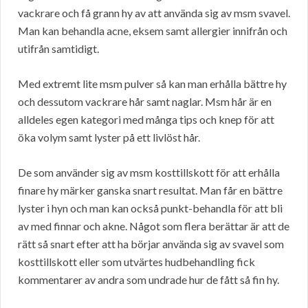
vackrare och få grann hy av att använda sig av msm svavel.
Man kan behandla acne, eksem samt allergier innifrån och
utifrån samtidigt.
Med extremt lite msm pulver så kan man erhålla bättre hy
och dessutom vackrare hår samt naglar. Msm hår är en
alldeles egen kategori med många tips och knep för att
öka volym samt lyster på ett livlöst hår.
De som använder sig av msm kosttillskott för att erhålla
finare hy märker ganska snart resultat. Man får en bättre
lyster i hyn och man kan också punkt-behandla för att bli
av med finnar och akne. Något som flera berättar är att de
rätt så snart efter att ha börjar använda sig av svavel som
kosttillskott eller som utvärtes hudbehandling fick
kommentarer av andra som undrade hur de fått så fin hy.