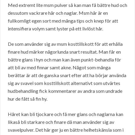
Med extremt lite msm pulver så kan man få bättre hud och
dessutom vackrare hår och naglar. Msm hår är en
fullkomligt egen sort med många tips och knep för att
intensifiera volym samt lyster på ett livlöst hår.
De som använder sig av msm kosttillskott för att erhålla
finare hud märker någorlunda snart resultat. Man får en
bättre glans i hyn och man kan även punkt-behandla för
att bli av med finnar samt akne. Något som många
berättar är att de ganska snart efter att ha börjar använda
sig av svavel som kosttillskott alternativt som utvärtes
hudbehandling fick kommentarer av andra som undrade
hur de fått så fin hy.
Håret kan bli tjockare och få mer glans och naglarna kan
likaså bli starkare och finare då man använder sig av
svavelpulver. Det här ger ju en bättre helhetskänsla som i