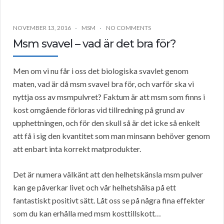
NOVEMBER 13, 2016
MSM
NO COMMENTS
Msm svavel – vad är det bra för?
Men om vi nu får i oss det biologiska svavlet genom
maten, vad är då msm svavel bra för, och varför ska vi
nyttja oss av msmpulvret? Faktum är att msm som finns i
kost omgående förloras vid tillredning på grund av
upphettningen, och för den skull så är det icke så enkelt
att få i sig den kvantitet som man minsann behöver genom
att enbart inta korrekt matprodukter.
Det är numera välkänt att den helhetskänsla msm pulver
kan ge påverkar livet och vår helhetshälsa på ett
fantastiskt positivt sätt. Låt oss se på några fina effekter
som du kan erhålla med msm kosttillskott…