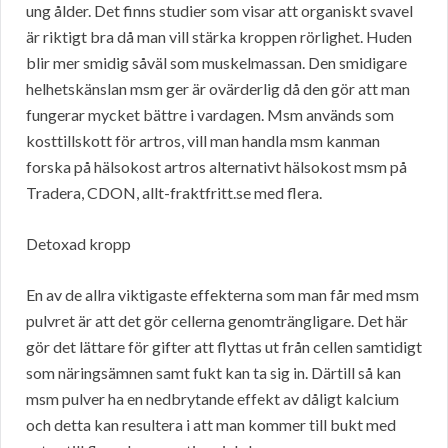
ung ålder. Det finns studier som visar att organiskt svavel
är riktigt bra då man vill stärka kroppen rörlighet. Huden
blir mer smidig såväl som muskelmassan. Den smidigare
helhetskänslan msm ger är ovärderlig då den gör att man
fungerar mycket bättre i vardagen. Msm används som
kosttillskott för artros, vill man handla msm kanman
forska på hälsokost artros alternativt hälsokost msm på
Tradera, CDON, allt-fraktfritt.se med flera.
Detoxad kropp
En av de allra viktigaste effekterna som man får med msm
pulvret är att det gör cellerna genomträngligare. Det här
gör det lättare för gifter att flyttas ut från cellen samtidigt
som näringsämnen samt fukt kan ta sig in. Därtill så kan
msm pulver ha en nedbrytande effekt av dåligt kalcium
och detta kan resultera i att man kommer till bukt med