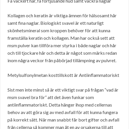
Få vackert hår, få förtjusande hud samt vackra naglar
Kollagen och keratin är viktiga ämnen för hälsosamt hår
samt fina naglar. Biologiskt svavel är ett naturligt
skönhetsmineral som kroppen behöver för att kunna
framställa keratin och kollagen. Man har också sett att
msm pulver kan tillföra mer styrka i både naglar och hår
och till tjockare hår och detta är något som märks redan
inom några veckor från påbörjad tillämpning av pulvret.
Metylsulfonylmetan kosttillskott är Antiinflammatoriskt
Sist men inte minst så är ett viktigt svar på frågan “vad är
msm svavel bra för” att det även funkar som
antiinflammatoriskt. Detta hänger ihop med cellernas
behov av att göra sig av med avfall för att kunna fungera
på korrekt sätt. När man snabbt får bort gifter och avfall
från cellerna så kommer man åt en av orsakerna till att