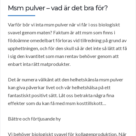
Msm pulver – vad är det bra för?
Varför bör vi inta msm pulver när vi får i oss biologiskt
svavel genom maten? Faktum är att msm som finns i
födoämne omedelbart förloras vid tillredning på grund av
upphettningen, och för den skull så är det inte så lätt att få
i sig den kvantitet som man rentav behöver genom att
enbart inta rätt matprodukter.
Det är numera välkänt att den helhetskänsla msm pulver
kan giva påverkar livet och vår helhetshälsa på ett
fantastiskt positivt sätt. Låt oss betrakta några fina
effekter som du kan få med msm kosttillskott…
Bättre och förtjusande hy
Vi behöver biologiskt svavel för kollagenproduktion. När