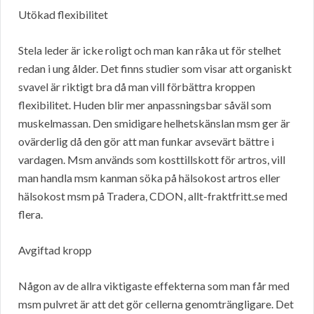
Utökad flexibilitet
Stela leder är icke roligt och man kan råka ut för stelhet
redan i ung ålder. Det finns studier som visar att organiskt
svavel är riktigt bra då man vill förbättra kroppen
flexibilitet. Huden blir mer anpassningsbar såväl som
muskelmassan. Den smidigare helhetskänslan msm ger är
ovärderlig då den gör att man funkar avsevärt bättre i
vardagen. Msm används som kosttillskott för artros, vill
man handla msm kanman söka på hälsokost artros eller
hälsokost msm på Tradera, CDON, allt-fraktfritt.se med
flera.
Avgiftad kropp
Någon av de allra viktigaste effekterna som man får med
msm pulvret är att det gör cellerna genomträngligare. Det