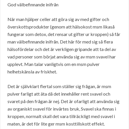
God välbefinnande inifrån
När man hjälper celler att göra sig av med gifter och
överskottsprodukter (genom att hälsokost msm likaså
fungerar som detox, det rensar ut gifter ur kroppen) så får
man välbefinnande inifrån. Det här för med sig så flera
hälsofördelar och det är verkligen gripande att ta del av
vad personer som börjat använda sig av msm svavel har
upplevt. Man talar vanligtvis om en msm pulver
helhetskänsla av friskhet.
Det är självklart flertal som ställer sig frågan, är msm
pulver farligt att äta då det innehåller rent svavel och
svaret på den frågan är nej. Det är ofarligt att använda sig
av organiskt svavel för invärtes bruk, Svavel ska finnas i
kroppen, normalt skall det vara tillräckligt med svavel i
maten, är det för lite ger msm kosttillskott effekt.