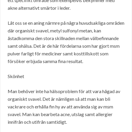
ett specifikt område som exempelvis bekymmer med
akne alternativt smärtor i leder.
Låt oss se en aning närmre på några huvudsakliga områden
där organiskt svavel, metyl sulfonyl metan, kan
åstadkomma den stora skillnaden mellan välbefinnande
samt ohälsa. Det är de här fördelarna som har gjort msm
pulver farligt för mediciner samt kosttillskott som
försöker erbjuda samma fina resultat.
Skönhet
Man behöver inte ha hälsoproblem för att vara hågad av
organiskt svavel. Det är nämligen så att man kan bli
vackrare och erhålla fin hy av att använda sig av msm
svavel. Man kan bearbeta acne, utslag samt allergier
innifrån och utifrån samtidigt.