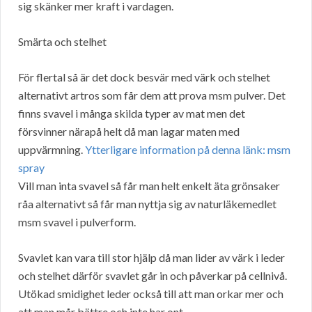
sig skänker mer kraft i vardagen.
Smärta och stelhet
För flertal så är det dock besvär med värk och stelhet
alternativt artros som får dem att prova msm pulver. Det
finns svavel i många skilda typer av mat men det
försvinner närapå helt då man lagar maten med
uppvärmning.
Ytterligare information på denna länk: msm
spray
Vill man inta svavel så får man helt enkelt äta grönsaker
råa alternativt så får man nyttja sig av naturläkemedlet
msm svavel i pulverform.
Svavlet kan vara till stor hjälp då man lider av värk i leder
och stelhet därför svavlet går in och påverkar på cellnivå.
Utökad smidighet leder också till att man orkar mer och
att man mår bättre och inte har ont.