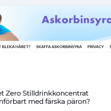
T BLEKA HÅRET?
SKAFFA ASKORBINSYRA
PRIVACY
 Zero Stilldrinkkoncentrat
mförbart med färska päron?