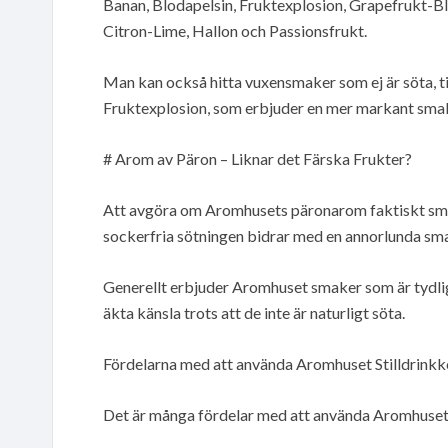
Banan, Blodapelsin, Fruktexplosion, Grapefrukt-B
Citron-Lime, Hallon och Passionsfrukt.
Man kan också hitta vuxensmaker som ej är söta, t
Fruktexplosion, som erbjuder en mer markant smak
# Arom av Päron – Liknar det Färska Frukter?
Att avgöra om Aromhusets päronarom faktiskt sm
sockerfria sötningen bidrar med en annorlunda sma
Generellt erbjuder Aromhuset smaker som är tydliga o
äkta känsla trots att de inte är naturligt söta.
Fördelarna med att använda Aromhuset Stilldrink
Det är många fördelar med att använda Aromhuset 