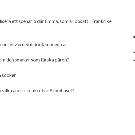
alisera ett scenario där Emma, som är bosatt i Frankrike,
mhuset Zero Stilldrinkkoncentrat
 om den smakar som färska päron?
n socker
ch vilka andra smaker har Aromhuset?