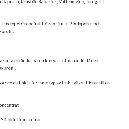
lodapelsin, Krusbär, Rabarber, Vattenmelon, Jordgubb,
ill exempel Grapefrukt, Grapefrukt-Blodapelsin och
profil.
akar som färska päron kan vara utmanande då den
kprofil.
ch distinkta för varje typ av frukt, vilket bidrar till en
koncentrat
Stilldrinkkoncentrat: