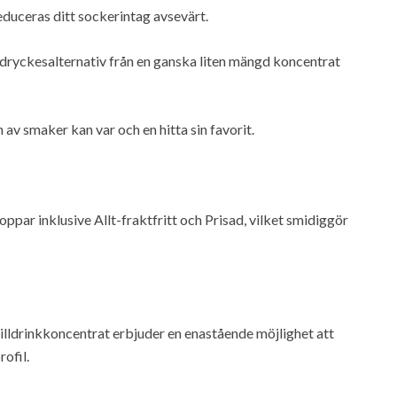
educeras ditt sockerintag avsevärt.
dryckesalternativ från en ganska liten mängd koncentrat
v smaker kan var och en hitta sin favorit.
par inklusive Allt-fraktfritt och Prisad, vilket smidiggör
lldrinkkoncentrat erbjuder en enastående möjlighet att
ofil.