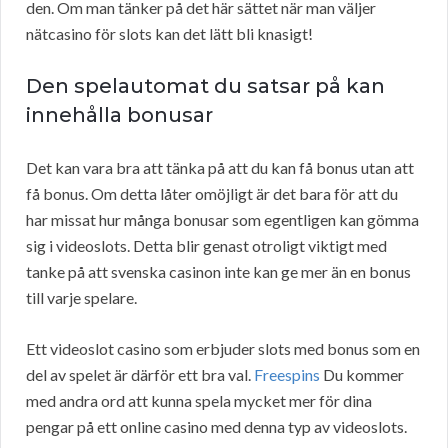
den. Om man tänker på det här sättet när man väljer
nätcasino för slots kan det lätt bli knasigt!
Den spelautomat du satsar på kan
innehålla bonusar
Det kan vara bra att tänka på att du kan få bonus utan att
få bonus. Om detta låter omöjligt är det bara för att du
har missat hur många bonusar som egentligen kan gömma
sig i videoslots. Detta blir genast otroligt viktigt med
tanke på att svenska casinon inte kan ge mer än en bonus
till varje spelare.
Ett videoslot casino som erbjuder slots med bonus som en
del av spelet är därför ett bra val.
Freespins
Du kommer
med andra ord att kunna spela mycket mer för dina
pengar på ett online casino med denna typ av videoslots.