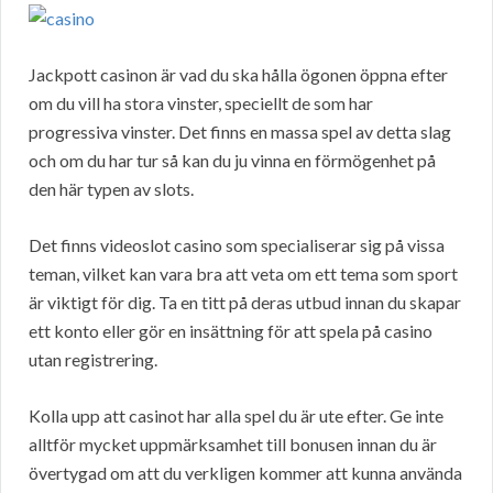
Jackpott casinon är vad du ska hålla ögonen öppna efter
om du vill ha stora vinster, speciellt de som har
progressiva vinster. Det finns en massa spel av detta slag
och om du har tur så kan du ju vinna en förmögenhet på
den här typen av slots.
Det finns videoslot casino som specialiserar sig på vissa
teman, vilket kan vara bra att veta om ett tema som sport
är viktigt för dig. Ta en titt på deras utbud innan du skapar
ett konto eller gör en insättning för att spela på casino
utan registrering.
Kolla upp att casinot har alla spel du är ute efter. Ge inte
alltför mycket uppmärksamhet till bonusen innan du är
övertygad om att du verkligen kommer att kunna använda