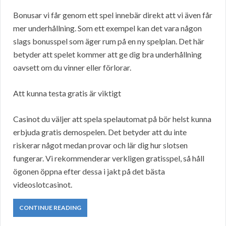
Bonusar vi får genom ett spel innebär direkt att vi även får
mer underhållning. Som ett exempel kan det vara någon
slags bonusspel som äger rum på en ny spelplan. Det här
betyder att spelet kommer att ge dig bra underhållning
oavsett om du vinner eller förlorar.
Att kunna testa gratis är viktigt
Casinot du väljer att spela spelautomat på bör helst kunna
erbjuda gratis demospelen. Det betyder att du inte
riskerar något medan provar och lär dig hur slotsen
fungerar. Vi rekommenderar verkligen gratisspel, så håll
ögonen öppna efter dessa i jakt på det bästa
videoslotcasinot.
CONTINUE READING