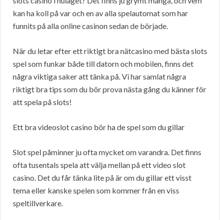
slots casino i nuläget? Det finns ju grymt många, och vem
kan ha koll på var och en av alla spelautomat som har
funnits på alla online casinon sedan de började.
När du letar efter ett riktigt bra nätcasino med bästa slots
spel som funkar både till datorn och mobilen, finns det
några viktiga saker att tänka på. Vi har samlat några
riktigt bra tips som du bör prova nästa gång du känner för
att spela på slots!
Ett bra videoslot casino bör ha de spel som du gillar
Slot spel påminner ju ofta mycket om varandra. Det finns
ofta tusentals spela att välja mellan på ett video slot
casino. Det du får tänka lite på är om du gillar ett visst
tema eller kanske spelen som kommer från en viss
speltillverkare.