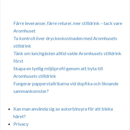
Färre leveranser, färre returer, mer stilldrink – tack vare
Aromhuset
Ta kontroll över dryckeskostnaden med Aromhusets
stilldrink
Tänk om lunchgästen alltid valde Aromhusets stilldrink
först
Skapa en tydlig miljöprofil genom att byta till
Aromhusets stilldrink
Fungerar papperstallrikarna vid dopfika och liknande
sammankomster?
Kan man använda sig av askorbinsyra för att bleka
håret?
Privacy