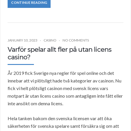
CONTINUE READING
JANUARY 10, 2023
CASINO
NO COMMENTS
Varför spelar allt fler på utan licens
casino?
År 2019 fick Sverige nya regler för spel online och det
innebar att vi plötsligt hade två kategorier av casinon. Nu
fick vi helt plötsligt casinon med svensk licens vars
motpart är utan licens casino som antagligen inte fått eller
inte ansökt om denna licens.
Hela tanken bakom den svenska licensen var att öka
säkerheten för svenska spelare samt försäkra sig om att