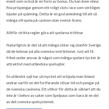
event som också är en form av bonus. Du kan även vinna
fina prispengar genom ett roligt slots race som verkligen
bjuder på spänning. Detta är en god anledning till att så
många vill spela på casinon utan svensk licens.
Alltför strikta regler göra att spelarna tröttnar
Naturligtvis är det så att många söker sig utanför Sverige
då de ledsnar på alla svenska restriktioner. Just att få
frihet under ansvar är något som många spelare tycker är
attraktivt med utländska spelsajter.
En utländsk sajt har så mycket att erbjuda man ibland
undrar varför en del fortfarande slösar tid och pengar på
de svenska casinona. Ett villkor för detta är såklart att du
inte är i behov av saker som Spelpaus som bara är en del
av det svenska spelsystemet.