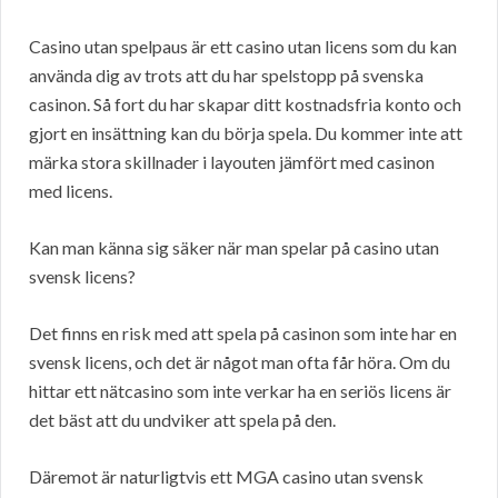
Casino utan spelpaus är ett casino utan licens som du kan
använda dig av trots att du har spelstopp på svenska
casinon. Så fort du har skapar ditt kostnadsfria konto och
gjort en insättning kan du börja spela. Du kommer inte att
märka stora skillnader i layouten jämfört med casinon
med licens.
Kan man känna sig säker när man spelar på casino utan
svensk licens?
Det finns en risk med att spela på casinon som inte har en
svensk licens, och det är något man ofta får höra. Om du
hittar ett nätcasino som inte verkar ha en seriös licens är
det bäst att du undviker att spela på den.
Däremot är naturligtvis ett MGA casino utan svensk