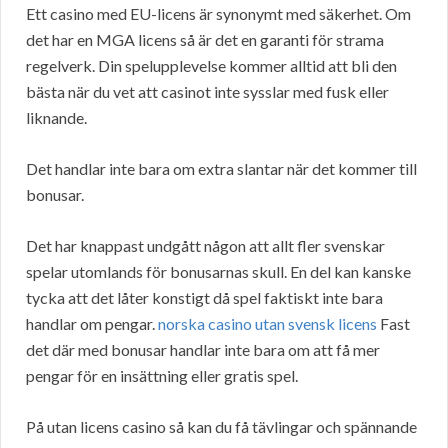
Ett casino med EU-licens är synonymt med säkerhet. Om
det har en MGA licens så är det en garanti för strama
regelverk. Din spelupplevelse kommer alltid att bli den
bästa när du vet att casinot inte sysslar med fusk eller
liknande.
Det handlar inte bara om extra slantar när det kommer till
bonusar.
Det har knappast undgått någon att allt fler svenskar
spelar utomlands för bonusarnas skull. En del kan kanske
tycka att det låter konstigt då spel faktiskt inte bara
handlar om pengar.
norska casino utan svensk licens
Fast
det där med bonusar handlar inte bara om att få mer
pengar för en insättning eller gratis spel.
På utan licens casino så kan du få tävlingar och spännande