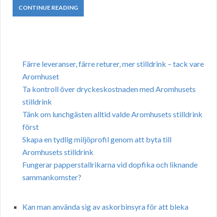
CONTINUE READING
Färre leveranser, färre returer, mer stilldrink – tack vare
Aromhuset
Ta kontroll över dryckeskostnaden med Aromhusets
stilldrink
Tänk om lunchgästen alltid valde Aromhusets stilldrink
först
Skapa en tydlig miljöprofil genom att byta till
Aromhusets stilldrink
Fungerar papperstallrikarna vid dopfika och liknande
sammankomster?
Kan man använda sig av askorbinsyra för att bleka