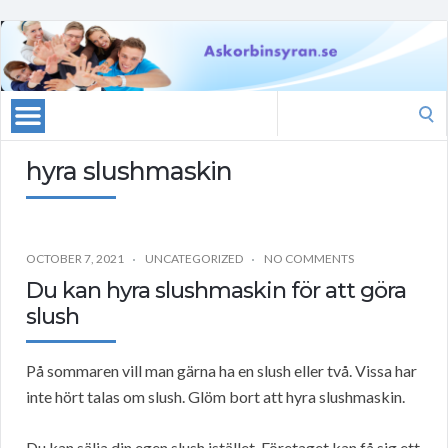
Search
for:
hyra slushmaskin
OCTOBER 7, 2021
UNCATEGORIZED
NO COMMENTS
Du kan hyra slushmaskin för att göra
slush
På sommaren vill man gärna ha en slush eller två. Vissa har
inte hört talas om slush. Glöm bort att hyra slushmaskin.
Du kan sälja din egen slush istället. Företaget kan få sig ett