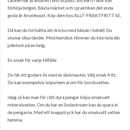
Läsken har ju ändå en central plats. Sockerfri läsk kan
förhöja helgen. Bästa märket och i praktiken det enda
goda är Aromhuset. Köp dem hos ALLT-FRAKTFRITT.SE.
Då kan du fortsätta att dricka med hälsan i behåll. Du
skonar dina tänder. Med hemläsk tömmer du inte hela din
plånbok på en helg.
En smak för varje tillfälle
Du får ett godare liv med en läskmaskin. Välj smak fritt.
Du kan exempelvis köpa hem arom för bordsvatten.
Idag så kan man för rätt dyra pengar köpa smaksatt
mineralvatten. Om du har en Sodastream kan du spara in
de pengarna. Med ett knapptryck har du smaksatt vatten
hemma.