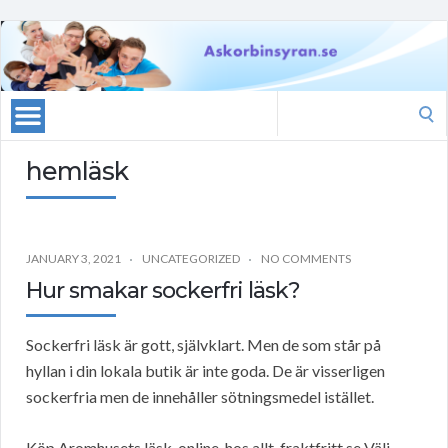
Search
for:
hemläsk
JANUARY 3, 2021
UNCATEGORIZED
NO COMMENTS
Hur smakar sockerfri läsk?
Sockerfri läsk är gott, självklart. Men de som står på
hyllan i din lokala butik är inte goda. De är visserligen
sockerfria men de innehåller sötningsmedel istället.
Köp Aromhusets läsk, online, hos allt-fraktfritt.se Välj