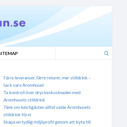
Search
SITEMAP
for:
Färre leveranser, färre returer, mer stilldrink –
tack vare Aromhuset
Ta kontroll över dryckeskostnaden med
Aromhusets stilldrink
Tänk om lunchgästen alltid valde Aromhusets
stilldrink först
Skapa en tydlig miljöprofil genom att byta till