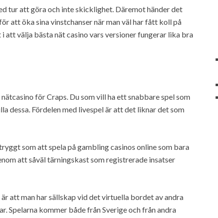
ed tur att göra och inte skicklighet. Däremot händer det
för att öka sina vinstchanser när man väl har fått koll på
i att välja bästa nät casino vars versioner fungerar lika bra
a nätcasino för Craps. Du som vill ha ett snabbare spel som
a dessa. Fördelen med livespel är att det liknar det som
ka tryggt som att spela på gambling casinos online som bara
nom att såväl tärningskast som registrerade insatser
 är att man har sällskap vid det virtuella bordet av andra
rdar. Spelarna kommer både från Sverige och från andra