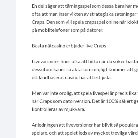
En del säger att tärningsspel som dessa bara har m
ofta att man inser vikten av strategiska satsningar 
Craps. Den som vill spela crapsspel online när klokt 
på mobiltelefoner som på datorer.
Bästa nätcasino erbjuder live Craps
Livevarianter finns ofta att hitta när du söker bäst
dessutom känns så äkta som möjligt kommer att gill
ett landbaserat casino har att erbjuda.
Men var inte orolig, att spela livespel är precis li
har Craps som datorversion. Det är 100% säkert ge
kontrolleras av mjukvara.
Anledningen att liveversioner har blivit så populära
spelare, och att spelet leds av mycket trevliga vä