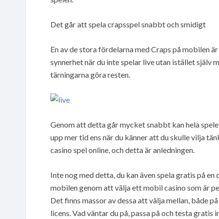
Det går att spela crapsspel snabbt och smidigt
En av de stora fördelarna med Craps på mobilen är 
synnerhet när du inte spelar live utan istället själv
tärningarna göra resten.
Genom att detta går mycket snabbt kan hela spelet
upp mer tid ens när du känner att du skulle vilja tä
casino spel online, och detta är anledningen.
Inte nog med detta, du kan även spela gratis på en 
mobilen genom att välja ett mobil casino som är pe
Det finns massor av dessa att välja mellan, både 
licens. Vad väntar du på, passa på och testa gratis i