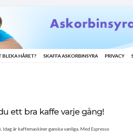
T BLEKA HÅRET?
SKAFFA ASKORBINSYRA
PRIVACY
u ett bra kaffe varje gång!
e. Idag är kaffemaskiner ganska vanliga. Med Espresso