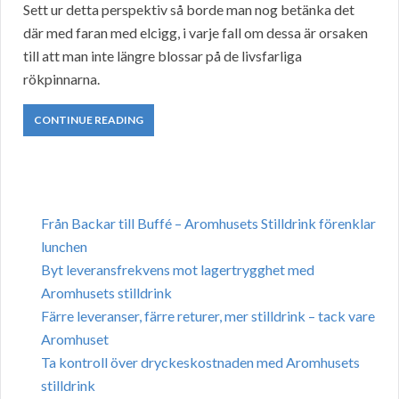
Sett ur detta perspektiv så borde man nog betänka det
där med faran med elcigg, i varje fall om dessa är orsaken
till att man inte längre blossar på de livsfarliga
rökpinnarna.
CONTINUE READING
Från Backar till Buffé – Aromhusets Stilldrink förenklar
lunchen
Byt leveransfrekvens mot lagertrygghet med
Aromhusets stilldrink
Färre leveranser, färre returer, mer stilldrink – tack vare
Aromhuset
Ta kontroll över dryckeskostnaden med Aromhusets
stilldrink