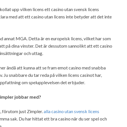
kollat upp vilken licens ett casino utan svensk licens
lara med att ett casino utan licens inte betyder att det inte
nd annat MGA. Detta är en europeisk licens, vilket har som
tt på dina vinster. Det är dessutom sannolikt att ett casino
insättningar och uttag.
mer ändå att kunna att se fram emot casino med snabba
. Ju snabbare du tar reda på vilken licens casinot har,
ppfattning om spelupplevelsen det erbjuder.
 zimpler jobbar med?
t, förutom just Zimpler.
alla casino utan svensk licens
amma sak. Du har hittat ett bra casino när du ser spel och
e.