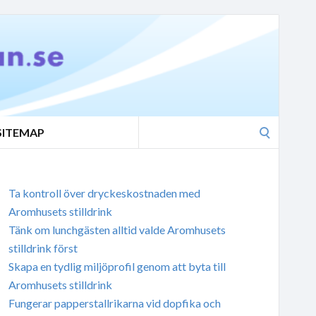
Search
SITEMAP
for:
Ta kontroll över dryckeskostnaden med
Aromhusets stilldrink
Tänk om lunchgästen alltid valde Aromhusets
stilldrink först
Skapa en tydlig miljöprofil genom att byta till
Aromhusets stilldrink
Fungerar papperstallrikarna vid dopfika och