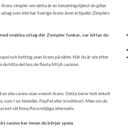
 licens zimpler om detta är en betalningstjänst du gillar.
 uttag som inte har Sverige licens även erbjuder Zimplers
o med snabba uttag dár Zompler funkar, var hittar du
ospel och betting utan licens på nätet. När du är ute efter
an du hitta det hos de flesta MGA casinon.
v alla casino utan svensk licens. Detta beror helt enkelt
, som t ex Neteller, PayPal eller kreditkort. Men om du
cket väl finna flera möjliga alternativ.
dskt casino har innan du börjar spela