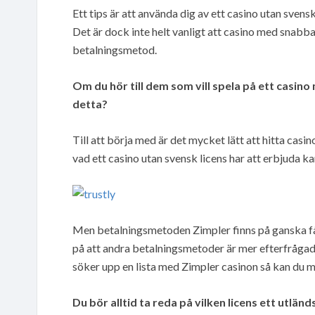
Ett tips är att använda dig av ett casino utan svensk
Det är dock inte helt vanligt att casino med snabba
betalningsmetod.
Om du hör till dem som vill spela på ett casin
detta?
Till att börja med är det mycket lätt att hitta casin
vad ett casino utan svensk licens har att erbjuda k
Men betalningsmetoden Zimpler finns på ganska få a
på att andra betalningsmetoder är mer efterfrågade
söker upp en lista med Zimpler casinon så kan du my
Du bör alltid ta reda på vilken licens ett utlän