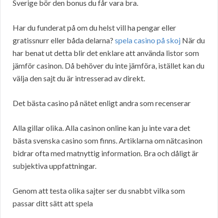
Sverige bör den bonus du får vara bra.
Har du funderat på om du helst vill ha pengar eller
gratissnurr eller båda delarna?
spela casino på skoj
När du
har benat ut detta blir det enklare att använda listor som
jämför casinon. Då behöver du inte jämföra, istället kan du
välja den sajt du är intresserad av direkt.
Det bästa casino på nätet enligt andra som recenserar
Alla gillar olika. Alla casinon online kan ju inte vara det
bästa svenska casino som finns. Artiklarna om nätcasinon
bidrar ofta med matnyttig information. Bra och dåligt är
subjektiva uppfattningar.
Genom att testa olika sajter ser du snabbt vilka som
passar ditt sätt att spela