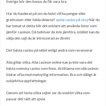
Sverige bör den bonus du får vara bra.
Har du funderat på om du helst vill ha pengar eller
gratissnurr eller båda delarna?
spela casino på skoj
När du
har benat ut detta blir det enklare att använda listor som
jämför casinon. Då behöver du inte jämföra, istället kan du
välja den sajt du är intresserad av direkt.
Det bästa casino på nätet enligt andra som recenserar
Alla gillar olika. Alla casinon online kan ju inte vara det
bästa svenska casino som finns. Artiklarna om nätcasinon
bidrar ofta med matnyttig information. Bra och dåligt är
subjektiva uppfattningar.
Genom att testa olika sajter ser du snabbt vilka som
passar ditt sätt att spela