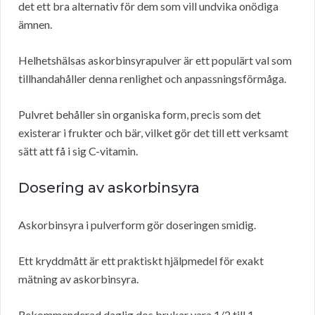
det ett bra alternativ för dem som vill undvika onödiga
ämnen.
Helhetshälsas askorbinsyrapulver är ett populärt val som
tillhandahåller denna renlighet och anpassningsförmåga.
Pulvret behåller sin organiska form, precis som det
existerar i frukter och bär, vilket gör det till ett verksamt
sätt att få i sig C-vitamin.
Dosering av askorbinsyra
Askorbinsyra i pulverform gör doseringen smidig.
Ett kryddmått är ett praktiskt hjälpmedel för exakt
mätning av askorbinsyra.
Rekommenderad daglig dos brukar vara 1/2 till 1