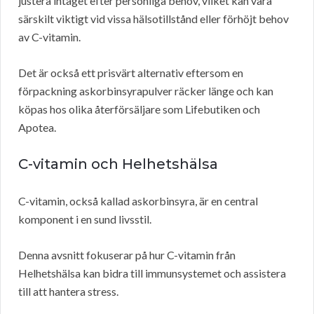
justera intaget efter personliga behov, vilket kan vara
särskilt viktigt vid vissa hälsotillstånd eller förhöjt behov
av C-vitamin.
Det är också ett prisvärt alternativ eftersom en
förpackning askorbinsyrapulver räcker länge och kan
köpas hos olika återförsäljare som Lifebutiken och
Apotea.
C-vitamin och Helhetshälsa
C-vitamin, också kallad askorbinsyra, är en central
komponent i en sund livsstil.
Denna avsnitt fokuserar på hur C-vitamin från
Helhetshälsa kan bidra till immunsystemet och assistera
till att hantera stress.