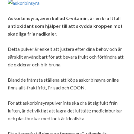
Askorbinsyra, även kallad C-vitamin, är en kraftfull
antioxidant som hjälper till att skydda kroppen mot
skadliga fria radikaler.
Detta pulver är enkelt att justera efter dina behov och är
särskilt användbart för att bevara frukt och förhindra att
de oxiderar och blir bruna.
Bland de främsta ställena att köpa askorbinsyra online
finns allt-fraktfritt, Prisad och CDON.
För att askorbinsyrapulver inte ska dra åt sig fukt från
luften, är det viktigt att lagra det lufttätt; medicinburkar
och plastburkar med lock är idealiska.
Ett alternativ till den sura formen av C-vitamin är