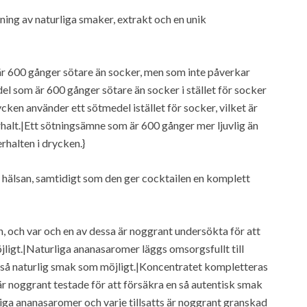
ning av naturliga smaker, extrakt och en unik
 är 600 gånger sötare än socker, men som inte påverkar
el som är 600 gånger sötare än socker i stället för socker
ycken använder ett sötmedel istället för socker, vilket är
halt.|Ett sötningsämne som är 600 gånger mer ljuvlig än
rhalten i drycken.}
 hälsan, samtidigt som den ger cocktailen en komplett
, och var och en av dessa är noggrant undersökta för att
jligt.|Naturliga ananasaromer läggs omsorgsfullt till
n så naturlig smak som möjligt.|Koncentratet kompletteras
är noggrant testade för att försäkra en så autentisk smak
liga ananasaromer och varje tillsatts är noggrant granskad